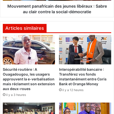
t
t
p
Mouvement panafricain des jeunes libéraux : Sabre
é
a
au clair contre la social-démocratie
d
n
e
a
l
f
Articles similaires
'
r
o
i
p
c
p
a
o
i
s
n
i
d
Sécurité routière : A
Interopérabilité bancaire :
t
e
Ouagadougou, les usagers
Transférez vos fonds
i
s
approuvent la e-verbalisation
instantanément entre Coris
o
j
mais réclament son extension
Bank et Orange Money
n
e
aux deux-roues
il y a 12 heures
a
u
il y a 3 heures
b
n
a
e
t
s
t
l