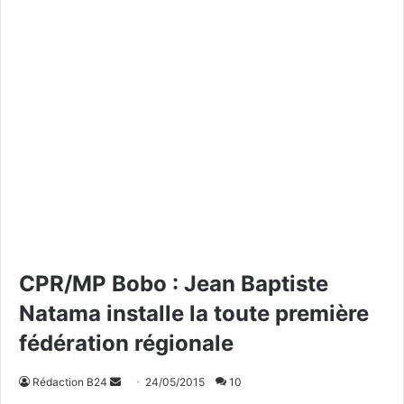
CPR/MP Bobo : Jean Baptiste
Natama installe la toute première
fédération régionale
Rédaction B24
E
24/05/2015
10
n