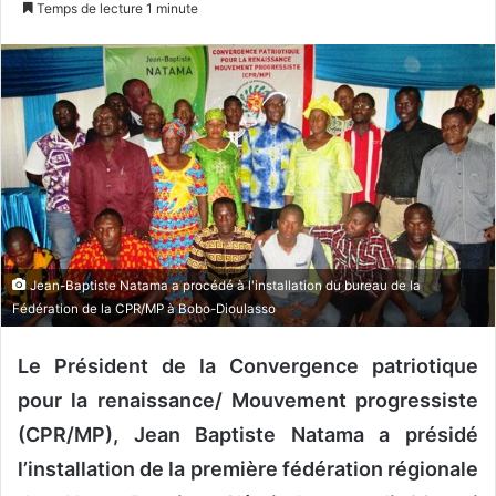
Temps de lecture 1 minute
v
o
y
e
r
u
n
c
o
u
Jean-Baptiste Natama a procédé à l'installation du bureau de la
r
Fédération de la CPR/MP à Bobo-Dioulasso
r
i
Le Président de la Convergence patriotique
e
pour la renaissance/ Mouvement progressiste
l
(CPR/MP), Jean Baptiste Natama a présidé
l’installation de la première fédération régionale