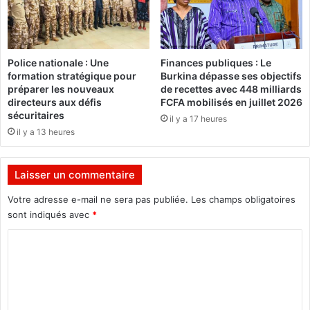
u
i
e
b
à
é
B
r
Police nationale : Une
Finances publiques : Le
u
a
formation stratégique pour
Burkina dépasse ses objectifs
j
u
préparer les nouveaux
de recettes avec 448 milliards
u
x
directeurs aux défis
FCFA mobilisés en juillet 2026
m
:
sécuritaires
il y a 17 heures
b
S
il y a 13 heures
u
a
r
b
a
r
Laisser un commentaire
e
Votre adresse e-mail ne sera pas publiée.
Les champs obligatoires
a
u
sont indiqués avec
*
c
C
l
a
o
i
m
r
c
m