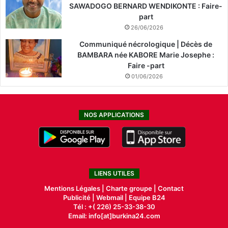
SAWADOGO BERNARD WENDIKONTE : Faire-
part
26/06/2026
Communiqué nécrologique | Décès de
BAMBARA née KABORE Marie Josephe :
Faire -part
01/06/2026
NOS APPLICATIONS
LIENS UTILES
Mentions Légales |
Charte groupe |
Contact
Publicité
|
Webmail |
Equipe B24
Tél : +( 226) 25-33-38-30
Email: info[at]burkina24.com