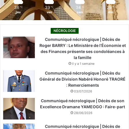
m
36
33
34
29
℃
℃
℃
℃
jeu
ven
sam
dim
NÉCROLOGIE
Communiqué nécrologique | Décès de
Roger BARRY : Le Ministère de l’Économie et
des Finances présente ses condoléances à
la famille
il y a 1 semaine
Communiqué nécrologique | Décès du
Général de Division Nabéré Honoré TRAORÉ
: Remerciements
03/07/2026
Communiqué nécrologique | Décès de son
Excellence Dramane YAMEOGO : Faire-part
28/06/2026
Communiqué nécrologique | Décès de