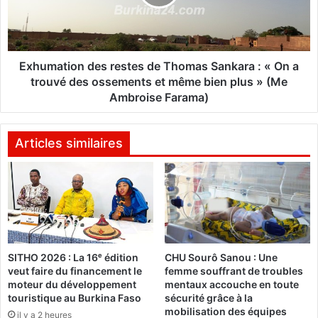
o
a
i
t
s
i
é
o
s
n
Exhumation des restes de Thomas Sankara : « On a
u
d
trouvé des ossements et même bien plus » (Me
r
e
Ambroise Farama)
l
s
a
r
p
e
Articles similaires
r
s
e
t
s
e
s
s
e
d
e
t
T
SITHO 2026 : La 16ᵉ édition
CHU Sourô Sanou : Une
o
h
veut faire du financement le
femme souffrant de troubles
g
o
moteur du développement
mentaux accouche en toute
o
m
touristique au Burkina Faso
sécurité grâce à la
l
a
mobilisation des équipes
il y a 2 heures
a
s