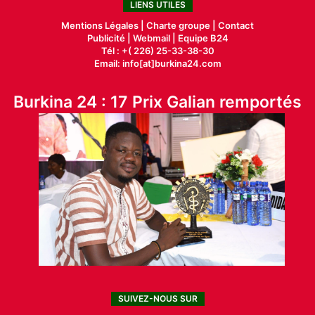
LIENS UTILES
Mentions Légales |
Charte groupe |
Contact
Publicité
|
Webmail |
Equipe B24
Tél : +( 226) 25-33-38-30
Email: info[at]burkina24.com
Burkina 24 : 17 Prix Galian remportés
SUIVEZ-NOUS SUR