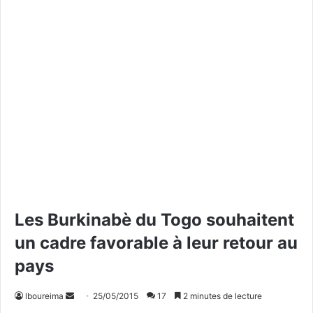
Les Burkinabè du Togo souhaitent
un cadre favorable à leur retour au
pays
lboureima
E
25/05/2015
17
2 minutes de lecture
n