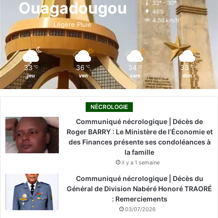
Ouagadougou
33º - 30º
46%
o
i
e
r
4.56 km/h
Légère Pluie
k
n
a
m
33
36
34
33
℃
℃
℃
℃
jeu
ven
sam
dim
NÉCROLOGIE
Communiqué nécrologique | Décès de
Roger BARRY : Le Ministère de l’Économie et
des Finances présente ses condoléances à
la famille
il y a 1 semaine
Communiqué nécrologique | Décès du
Général de Division Nabéré Honoré TRAORÉ
: Remerciements
03/07/2026