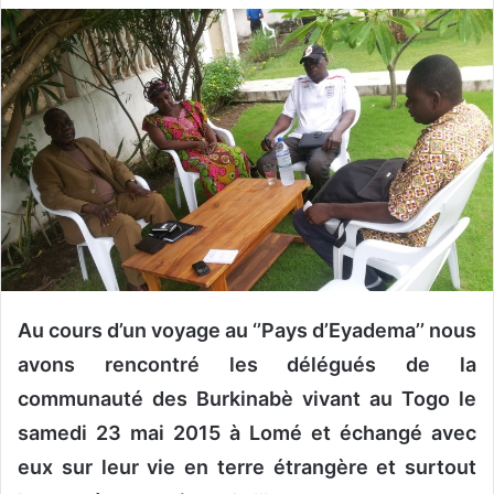
v
o
y
e
r
u
n
c
o
u
r
r
Au cours d’un voyage au ‘’Pays d’Eyadema’’ nous
i
avons rencontré les délégués de la
e
communauté des Burkinabè vivant au Togo le
l
samedi 23 mai 2015 à Lomé et échangé avec
eux sur leur vie en terre étrangère et surtout