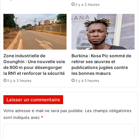
il y a 3 heures
i
S
s
a
e
n
k
a
r
a
:
Zone industrielle de
Burkina : Kosa Pic sommé de
«
Gounghin : Une nouvelle voie
retirer ses œuvres et
O
de 800 m pour désengorger
publications jugées contre
n
la RN1 et renforcer la sécurité
les bonnes mœurs
a
il y a 3 heures
il y a 5 heures
t
r
o
Laisser un commentaire
u
v
Votre adresse e-mail ne sera pas publiée.
Les champs obligatoires
é
sont indiqués avec
*
d
C
e
s
o