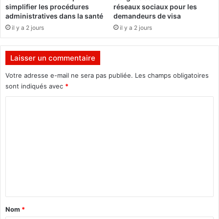
o
i
simplifier les procédures
réseaux sociaux pour les
n
n
administratives dans la santé
demandeurs de visa
t
d
il y a 2 jours
il y a 2 jours
r
e
e
v
l
o
Laisser un commentaire
a
u
s
s
Votre adresse e-mail ne sera pas publiée.
Les champs obligatoires
u
a
sont indiqués avec
*
s
s
p
C
s
e
u
o
n
m
m
s
e
i
r
m
o
,
e
n
m
d
o
n
e
n
t
s
G
é
a
é
Nom
*
m
n