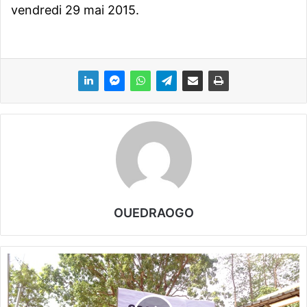
vendredi 29 mai 2015.
OUEDRAOGO
B
u
r
k