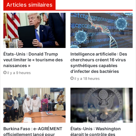
d
à
Articles similaires
e
B
s
a
m
s
é
s
d
o
i
l
a
é
États-Unis : Donald Trump
Intelligence artificielle : Des
s
:
veut limiter le « tourisme des
chercheurs créent 16 virus
m
«
naissances »
synthétiques capables
a
A
d’infecter des bactéries
il y a 9 heures
n
c
il y a 18 heures
i
c
f
e
e
p
s
t
t
e
e
z
n
e
t
n
Burkina Faso : e-AGRÉMENT
États-Unis : Washington
c
f
officiellement lancé pour
élargit le contrôle des