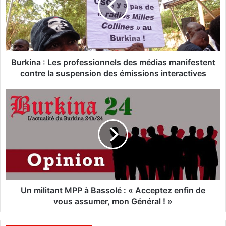
i
n
a
:
L
e
Burkina : Les professionnels des médias manifestent
s
contre la suspension des émissions interactives
p
r
U
o
n
f
m
e
i
s
l
s
i
i
t
o
a
n
n
n
t
Un militant MPP à Bassolé : « Acceptez enfin de
e
M
vous assumer, mon Général ! »
l
P
s
P