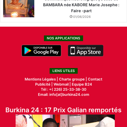
BAMBARA née KABORE Marie Josephe :
Faire -part
01/06/2026
NOS APPLICATIONS
LIENS UTILES
Mentions Légales |
Charte groupe |
Contact
Publicité
|
Webmail |
Equipe B24
Tél : +( 226) 25-33-38-30
Email: info[at]burkina24.com
Burkina 24 : 17 Prix Galian remportés