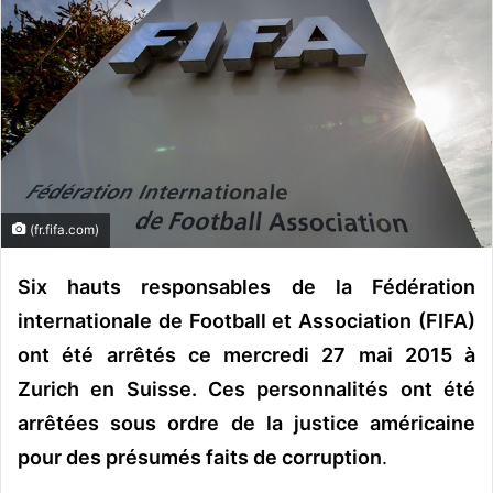
o
y
e
r
u
n
c
o
u
(fr.fifa.com)
r
r
Six hauts responsables de la Fédération
i
internationale de Football et Association (FIFA)
e
ont été arrêtés ce mercredi 27 mai 2015 à
l
Zurich en Suisse. Ces personnalités ont été
arrêtées sous ordre de la justice américaine
pour des présumés faits de corruption
.