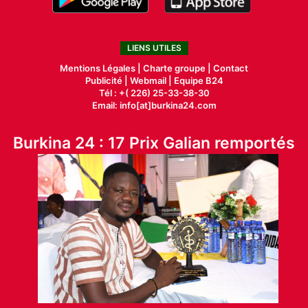
LIENS UTILES
Mentions Légales |
Charte groupe |
Contact
Publicité
|
Webmail |
Equipe B24
Tél : +( 226) 25-33-38-30
Email: info[at]burkina24.com
Burkina 24 : 17 Prix Galian remportés