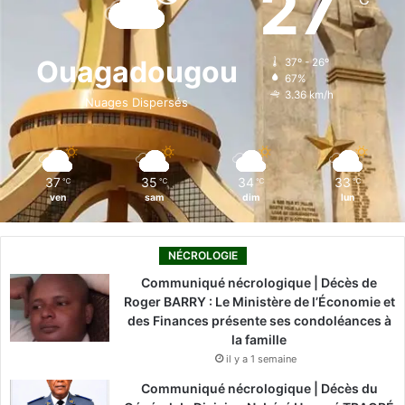
27
b
e
u
a
o
o
d
b
g
k
Ouagadougou
37º - 26º
67%
o
i
e
r
3.36 km/h
Nuages Dispersés
k
n
a
m
37
35
34
33
℃
℃
℃
℃
ven
sam
dim
lun
NÉCROLOGIE
Communiqué nécrologique | Décès de
Roger BARRY : Le Ministère de l’Économie et
des Finances présente ses condoléances à
la famille
il y a 1 semaine
Communiqué nécrologique | Décès du