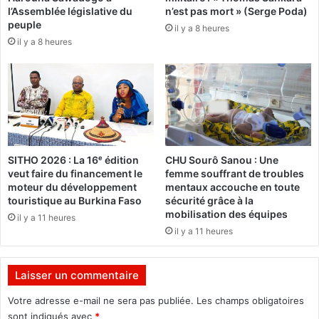
F
l’Assemblée législative du
n’est pas mort » (Serge Poda)
g
A
peuple
il y a 8 heures
e
a
il y a 8 heures
n
r
c
r
e
ê
d
t
e
é
b
s
o
e
n
n
SITHO 2026 : La 16ᵉ édition
CHU Sourô Sanou : Une
n
S
veut faire du financement le
femme souffrant de troubles
e
u
moteur du développement
mentaux accouche en toute
g
i
touristique au Burkina Faso
sécurité grâce à la
o
s
mobilisation des équipes
il y a 11 heures
u
s
il y a 11 heures
v
e
e
r
Laisser un commentaire
n
a
Votre adresse e-mail ne sera pas publiée.
Les champs obligatoires
n
sont indiqués avec
*