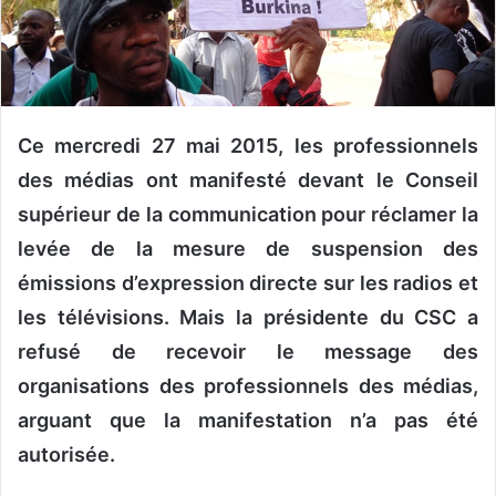
n
c
o
u
r
r
Ce mercredi 27 mai 2015, les professionnels
i
des médias ont manifesté devant le Conseil
e
supérieur de la communication pour réclamer la
l
levée de la mesure de suspension des
émissions d’expression directe sur les radios et
les télévisions. Mais la présidente du CSC a
refusé de recevoir le message des
organisations des professionnels des médias,
arguant que la manifestation n’a pas été
autorisée.