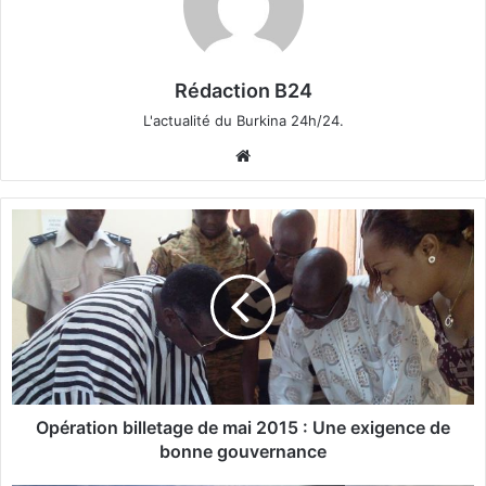
Rédaction B24
L'actualité du Burkina 24h/24.
We
bsi
te
O
p
é
r
a
t
i
o
n
b
Opération billetage de mai 2015 : Une exigence de
i
bonne gouvernance
l