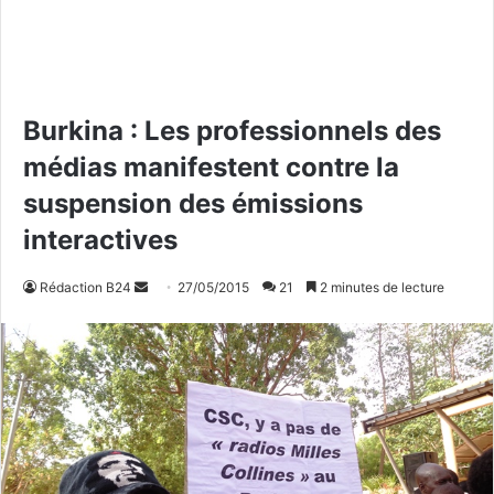
Burkina : Les professionnels des
médias manifestent contre la
suspension des émissions
interactives
Rédaction B24
E
27/05/2015
21
2 minutes de lecture
n
v
o
y
e
r
u