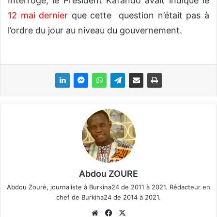
Interrogé, le Président Kafando avait indiqué le
12 mai dernier
que cette question n’était pas à
l’ordre du jour au niveau du gouvernement.
Abdou ZOURE
Abdou Zouré, journaliste à Burkina24 de 2011 à 2021. Rédacteur en
chef de Burkina24 de 2014 à 2021.
We
Fa
X