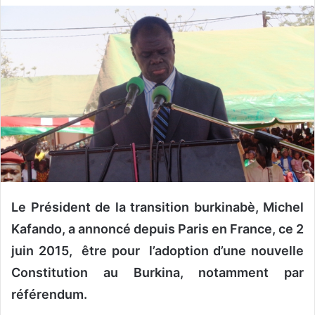
v
o
y
e
r
u
n
c
o
u
r
r
Le Président de la transition burkinabè, Michel
i
Kafando, a annoncé depuis Paris en France, ce 2
e
juin 2015, être pour l’adoption d’une nouvelle
l
Constitution au Burkina, notamment par
référendum.