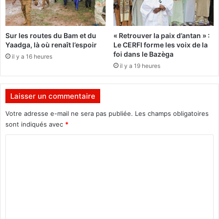
l
i
l
t
a
d
Sur les routes du Bam et du
« Retrouver la paix d’antan » :
n
e
Yaadga, là où renaît l’espoir
Le CERFI forme les voix de la
d
u
foi dans le Bazèga
il y a 16 heures
e
x
il y a 19 heures
!
m
"
o
r
Laisser un commentaire
t
s
Votre adresse e-mail ne sera pas publiée.
Les champs obligatoires
sont indiqués avec
*
C
o
m
m
e
n