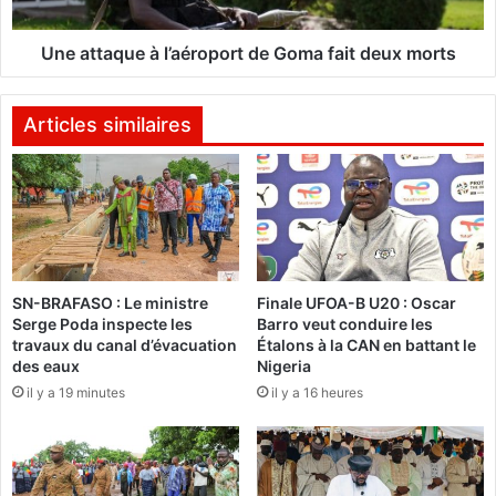
i
q
a
u
u
e
Une attaque à l’aéroport de Goma fait deux morts
P
à
r
l
é
’
Articles similaires
s
a
i
é
d
r
e
o
n
p
t
o
F
r
SN-BRAFASO : Le ministre
Finale UFOA-B U20 : Oscar
r
t
Serge Poda inspecte les
Barro veut conduire les
a
d
travaux du canal d’évacuation
Étalons à la CAN en battant le
n
e
des eaux
Nigeria
ç
G
il y a 19 minutes
il y a 16 heures
o
o
i
m
s
a
H
f
o
a