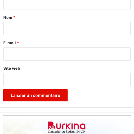
t
a
Nom
*
i
r
e
E-mail
*
*
Site web