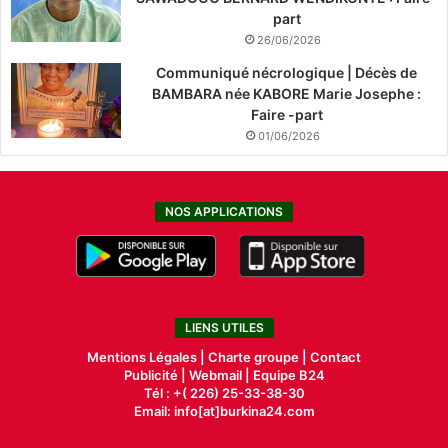
part
26/06/2026
Communiqué nécrologique | Décès de
BAMBARA née KABORE Marie Josephe :
Faire -part
01/06/2026
NOS APPLICATIONS
LIENS UTILES
Mentions Légales |
Charte groupe |
Contact
Publicité
|
Webmail |
Equipe B24
Tél : +( 226) 25-33-38-30
Email: info[at]burkina24.com