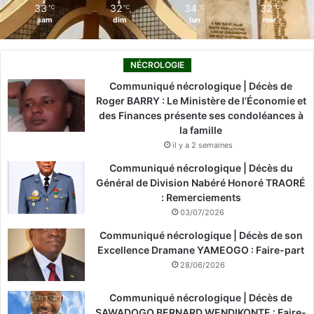
33
32
34
32
℃
℃
℃
℃
sam
dim
lun
mar
NÉCROLOGIE
Communiqué nécrologique | Décès de
Roger BARRY : Le Ministère de l’Économie et
des Finances présente ses condoléances à
la famille
il y a 2 semaines
Communiqué nécrologique | Décès du
Général de Division Nabéré Honoré TRAORÉ
: Remerciements
03/07/2026
Communiqué nécrologique | Décès de son
Excellence Dramane YAMEOGO : Faire-part
28/06/2026
Communiqué nécrologique | Décès de
SAWADOGO BERNARD WENDIKONTE : Faire-