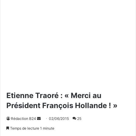
Etienne Traoré : « Merci au
Président François Hollande ! »
Rédaction B24
E
02/06/2015
25
n
Temps de lecture 1 minute
v