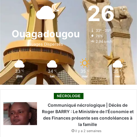
e
k
T
t
T
26
℃
b
e
u
a
o
o
d
b
g
k
Ouagadougou
33º - 25º
76%
o
i
e
r
2.94 km/h
Nuages Dispersés
k
n
a
m
33
34
35
35
℃
℃
℃
℃
dim
lun
mar
mer
NÉCROLOGIE
Communiqué nécrologique | Décès de
Roger BARRY : Le Ministère de l’Économie et
des Finances présente ses condoléances à
la famille
il y a 2 semaines