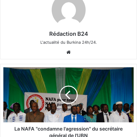
Rédaction B24
L'actualité du Burkina 24h/24.
We
bsi
te
L
a
N
A
F
A
"
c
o
n
La NAFA "condamne l'agression" du secrétaire
d
général de l'UBN