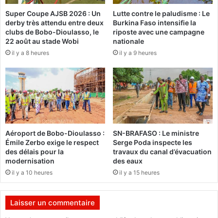
r
M
Super Coupe AJSB 2026 : Un
Lutte contre le paludisme : Le
é
i
derby très attendu entre deux
Burkina Faso intensifie la
t
c
clubs de Bobo-Dioulasso, le
riposte avec une campagne
a
h
22 août au stade Wobi
nationale
i
e
il y a 8 heures
il y a 9 heures
r
l
e
K
g
a
é
f
n
a
é
n
r
d
a
o
Aéroport de Bobo-Dioulasso :
SN-BRAFASO : Le ministre
l
n
Émile Zerbo exige le respect
Serge Poda inspecte les
d
e
des délais pour la
travaux du canal d’évacuation
e
p
modernisation
des eaux
l
a
il y a 10 heures
il y a 15 heures
'
r
U
l
B
e
Laisser un commentaire
N
p