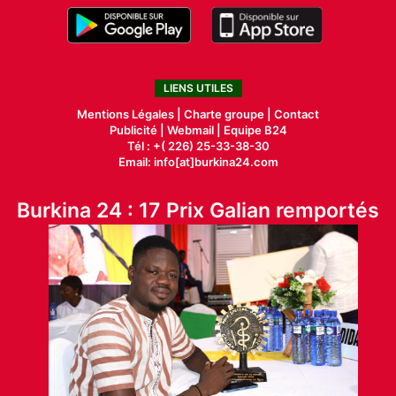
LIENS UTILES
Mentions Légales |
Charte groupe |
Contact
Publicité
|
Webmail |
Equipe B24
Tél : +( 226) 25-33-38-30
Email: info[at]burkina24.com
Burkina 24 : 17 Prix Galian remportés