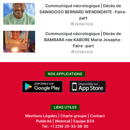
Communiqué nécrologique | Décès de
SAWADOGO BERNARD WENDIKONTE : Faire-
part
26/06/2026
Communiqué nécrologique | Décès de
BAMBARA née KABORE Marie Josephe :
Faire -part
01/06/2026
NOS APPLICATIONS
LIENS UTILES
Mentions Légales |
Charte groupe |
Contact
Publicité
|
Webmail |
Equipe B24
Tél : +( 226) 25-33-38-30