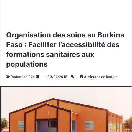
Organisation des soins au Burkina
Faso : Faciliter l’accessibilité des
formations sanitaires aux
populations
Rédaction B24
E
03/06/2015
1
3 minutes de lecture
n
v
o
y
e
r
u