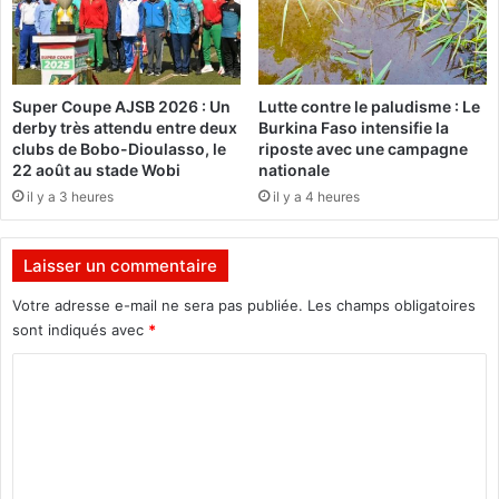
r
N
d
U
e
:
v
L
Super Coupe AJSB 2026 : Un
Lutte contre le paludisme : Le
a
a
derby très attendu entre deux
Burkina Faso intensifie la
n
s
clubs de Bobo-Dioulasso, le
riposte avec une campagne
t
o
22 août au stade Wobi
nationale
l
c
il y a 3 heures
il y a 4 heures
e
i
s
é
a
t
Laisser un commentaire
u
é
t
c
Votre adresse e-mail ne sera pas publiée.
Les champs obligatoires
r
i
sont indiqués avec
*
e
v
s
C
i
c
l
o
o
e
m
n
s
t
’
m
i
a