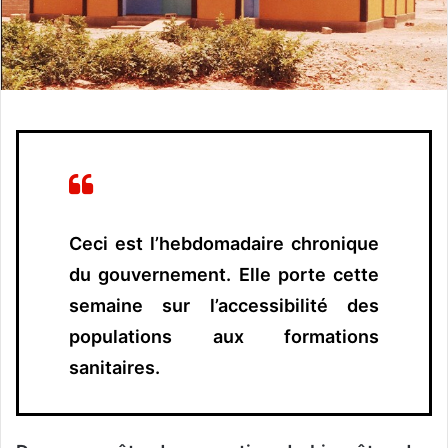
n
c
o
u
r
r
i
e
l
Ceci est l’hebdomadaire chronique
du gouvernement. Elle porte cette
semaine sur l’accessibilité des
populations aux formations
sanitaires.