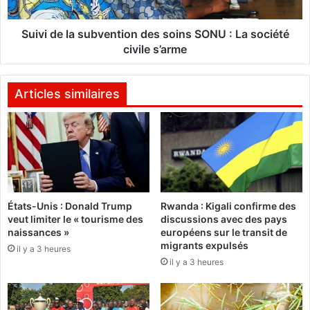
:
l
«
a
N
s
Suivi de la subvention des soins SONU : La société
o
u
civile s’arme
u
b
s
v
n
e
Articles similaires
’
n
a
t
v
i
o
o
n
n
s
d
p
e
États-Unis : Donald Trump
Rwanda : Kigali confirme des
a
s
veut limiter le « tourisme des
discussions avec des pays
s
s
naissances »
européens sur le transit de
à
o
migrants expulsés
il y a 3 heures
r
i
il y a 3 heures
o
n
u
s
g
S
i
O