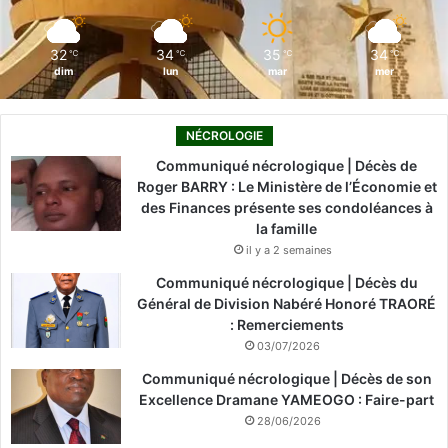
m
32
34
35
34
℃
℃
℃
℃
dim
lun
mar
mer
NÉCROLOGIE
Communiqué nécrologique | Décès de
Roger BARRY : Le Ministère de l’Économie et
des Finances présente ses condoléances à
la famille
il y a 2 semaines
Communiqué nécrologique | Décès du
Général de Division Nabéré Honoré TRAORÉ
: Remerciements
03/07/2026
Communiqué nécrologique | Décès de son
Excellence Dramane YAMEOGO : Faire-part
28/06/2026