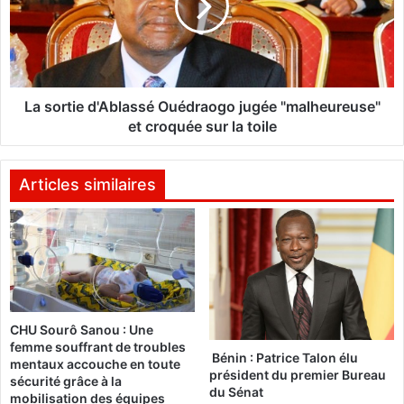
t
r
c
t
h
i
d
e
e
d
m
'
La sortie d'Ablassé Ouédraogo jugée "malheureuse"
a
A
et croquée sur la toile
n
b
d
l
e
a
Articles similaires
l
s
’
s
e
é
x
O
h
u
u
é
m
d
CHU Sourô Sanou : Une
a
r
femme souffrant de troubles
t
a
Bénin : Patrice Talon élu
mentaux accouche en toute
i
o
président du premier Bureau
sécurité grâce à la
o
g
du Sénat
mobilisation des équipes