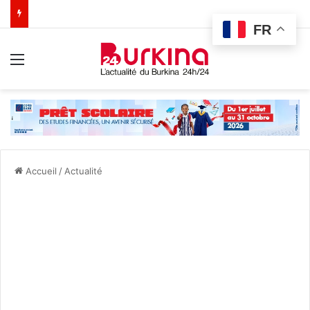
FR
Menu
Accueil
/
Actualité