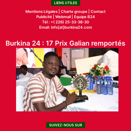
LIENS UTILES
Mentions Légales |
Charte groupe |
Contact
Publicité
|
Webmail |
Equipe B24
Tél : +( 226) 25-33-38-30
Email: info[at]burkina24.com
Burkina 24 : 17 Prix Galian remportés
SUIVEZ-NOUS SUR