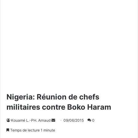
Nigeria: Réunion de chefs
militaires contre Boko Haram
Kouamé L.-PH. Arnaud
E
09/06/2015
0
n
Temps de lecture 1 minute
v