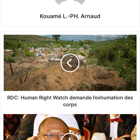
Kouamé L.-PH. Arnaud
R
D
C
:
H
u
m
a
n
R
RDC: Human Right Watch demande l’exhumation des
i
corps
g
h
L
t
a
W
s
a
o