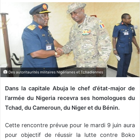
o
y
e
r
u
n
c
o
u
r
Des autoritaurités militaires Nigérianes et Tchadiennes
r
i
Dans la capitale Abuja le chef d’état-major de
e
l’armée du Nigeria recevra ses homologues du
l
Tchad, du Cameroun, du Niger et du Bénin.
Cette rencontre prévue pour le mardi 9 juin aura
pour objectif de réussir la lutte contre Boko