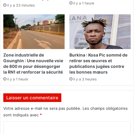
n
o
il y a 1 heure
il y a 33 minutes
d
j
e
u
s
g
c
é
o
e
r
"
p
m
s
a
Zone industrielle de
Burkina : Kosa Pic sommé de
l
Gounghin : Une nouvelle voie
retirer ses œuvres et
h
de 800 m pour désengorger
publications jugées contre
e
la RN1 et renforcer la sécurité
les bonnes mœurs
u
il y a 1 heure
il y a 3 heures
r
e
u
Laisser un commentaire
s
e
Votre adresse e-mail ne sera pas publiée.
Les champs obligatoires
"
sont indiqués avec
*
e
C
t
c