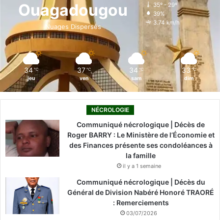
o
d
b
g
k
Ouagadougou
35º - 29º
39%
o
i
e
r
3.74 km/h
Nuages Dispersés
k
n
a
m
34
37
34
33
℃
℃
℃
℃
jeu
ven
sam
dim
NÉCROLOGIE
Communiqué nécrologique | Décès de
Roger BARRY : Le Ministère de l’Économie et
des Finances présente ses condoléances à
la famille
il y a 1 semaine
Communiqué nécrologique | Décès du
Général de Division Nabéré Honoré TRAORÉ
: Remerciements
03/07/2026