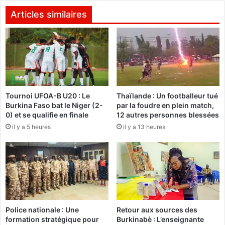
e
:
r
I
Articles similaires
s
n
e
n
t
o
l
F
e
a
s
s
É
o
Tournoi UFOA-B U20 : Le
Thaïlande : Un footballeur tué
t
f
Burkina Faso bat le Niger (2-
par la foudre en plein match,
a
ê
0) et se qualifie en finale
12 autres personnes blessées
l
t
il y a 5 heures
il y a 13 heures
o
e
n
l
s
e
a
s
v
1
a
0
n
a
t
n
Police nationale : Une
Retour aux sources des
l
s
formation stratégique pour
Burkinabè : L’enseignante
e
d