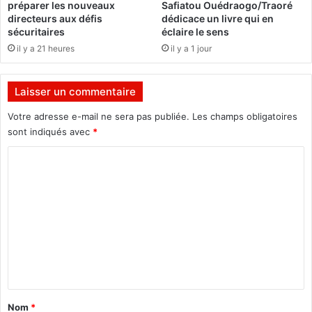
préparer les nouveaux
Safiatou Ouédraogo/Traoré
m
u
directeurs aux défis
dédicace un livre qui en
a
r
sécuritaires
éclaire le sens
t
é
il y a 21 heures
il y a 1 jour
c
s
h
e
a
Laisser un commentaire
u
P
Votre adresse e-mail ne sera pas publiée.
Les champs obligatoires
l
sont indiqués avec
*
u
C
m
p
o
y
m
f
i
m
e
e
l
d
n
t
a
Nom
*