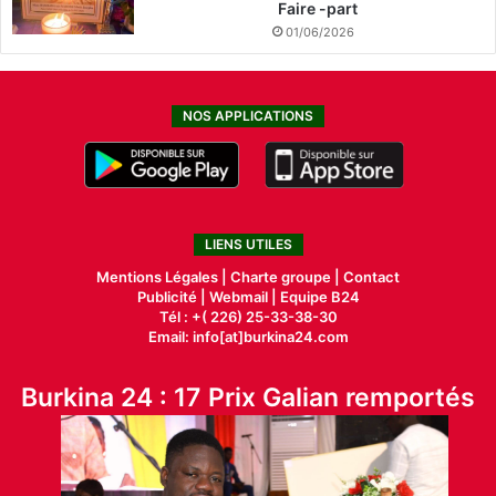
Faire -part
01/06/2026
NOS APPLICATIONS
LIENS UTILES
Mentions Légales |
Charte groupe |
Contact
Publicité
|
Webmail |
Equipe B24
Tél : +( 226) 25-33-38-30
Email: info[at]burkina24.com
Burkina 24 : 17 Prix Galian remportés