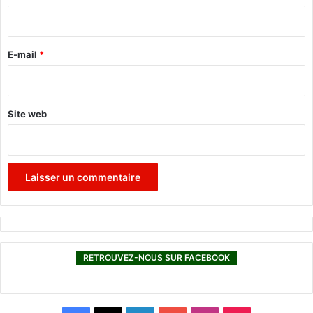
i
r
e
E-mail
*
*
Site web
RETROUVEZ-NOUS SUR FACEBOOK