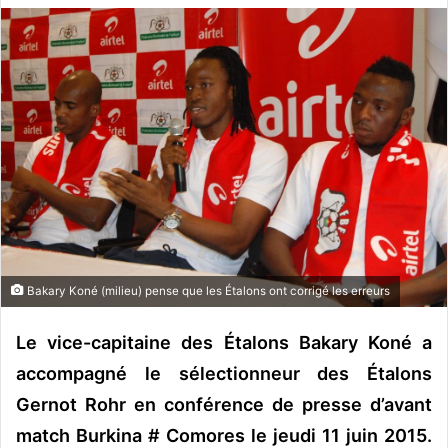
v
o
y
e
r
u
n
c
o
u
r
r
Bakary Koné (milieu) pense que les Étalons ont corrigé les erreurs
i
e
Le vice-capitaine des Étalons Bakary Koné a
l
accompagné le sélectionneur des Étalons
Gernot Rohr en conférence de presse d’avant
match Burkina # Comores le jeudi 11 juin 2015.