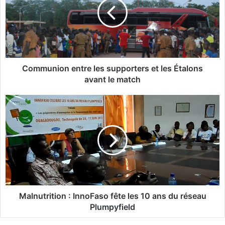
m
u
n
i
o
n
e
Communion entre les supporters et les Étalons
n
avant le match
t
r
M
e
a
l
l
e
n
s
u
s
t
u
r
p
i
p
t
o
i
Malnutrition : InnoFaso fête les 10 ans du réseau
r
o
Plumpyfield
t
n