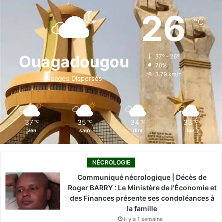
e
k
T
t
T
26
℃
b
e
u
a
o
o
d
b
g
k
Ouagadougou
37º - 26º
70%
o
i
e
r
3.79 km/h
Nuages Dispersés
k
n
a
m
37
35
34
33
℃
℃
℃
℃
ven
sam
dim
lun
NÉCROLOGIE
Communiqué nécrologique | Décès de
Roger BARRY : Le Ministère de l’Économie et
des Finances présente ses condoléances à
la famille
il y a 1 semaine