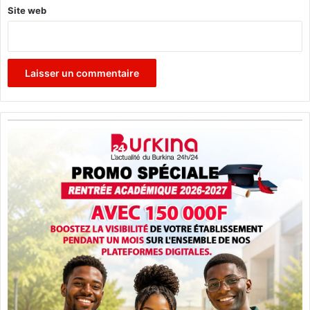
s
Site web
»