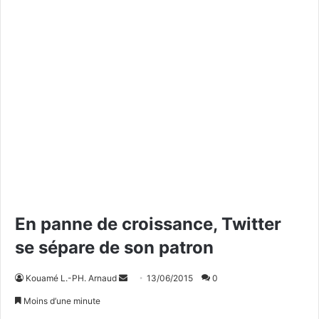
En panne de croissance, Twitter
se sépare de son patron
Kouamé L.-PH. Arnaud
E
13/06/2015
0
n
Moins d’une minute
v