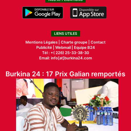
LIENS UTILES
Mentions Légales |
Charte groupe |
Contact
Publicité
|
Webmail |
Equipe B24
Tél : +( 226) 25-33-38-30
Email: info[at]burkina24.com
Burkina 24 : 17 Prix Galian remportés