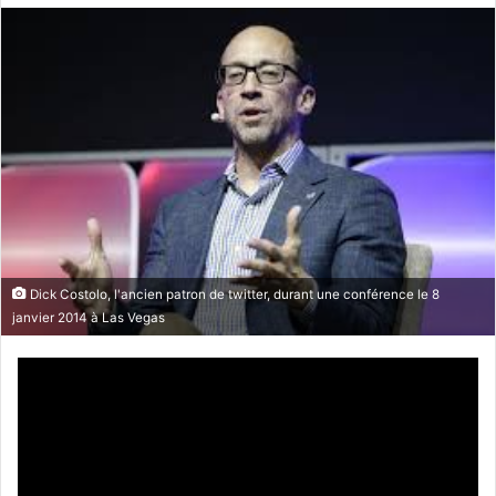
o
y
e
r
u
n
c
o
u
r
r
Dick Costolo, l'ancien patron de twitter, durant une conférence le 8
i
janvier 2014 à Las Vegas
e
l