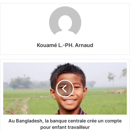
Kouamé L.-PH. Arnaud
A
u
B
a
n
g
l
a
d
e
Au Bangladesh, la banque centrale crée un compte
s
pour enfant travailleur