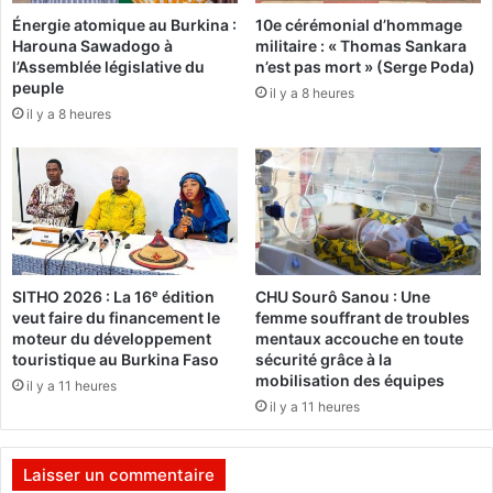
e
n
Énergie atomique au Burkina :
10e cérémonial d’hommage
u
à
Harouna Sawadogo à
militaire : « Thomas Sankara
n
s
l’Assemblée législative du
n’est pas mort » (Serge Poda)
c
a
peuple
il y a 8 heures
o
t
il y a 8 heures
m
o
p
u
t
r
e
n
p
é
o
e
u
a
r
f
SITHO 2026 : La 16ᵉ édition
CHU Sourô Sanou : Une
e
r
veut faire du financement le
femme souffrant de troubles
n
i
moteur du développement
mentaux accouche en toute
f
c
touristique au Burkina Faso
sécurité grâce à la
a
a
mobilisation des équipes
il y a 11 heures
n
i
il y a 11 heures
t
n
t
e
r
p
Laisser un commentaire
a
o