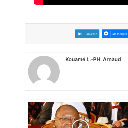
Linkedin
Messenger
Kouamé L.-PH. Arnaud
A
b
l
a