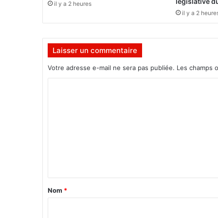
législative 
il y a 2 heures
i
il y a 2 heure
c
k
S
Laisser un commentaire
a
w
Votre adresse e-mail ne sera pas publiée.
Les champs o
a
d
C
o
o
g
o
m
e
m
n
t
e
e
n
n
d
t
u
a
Nom
*
s
i
p
a
r