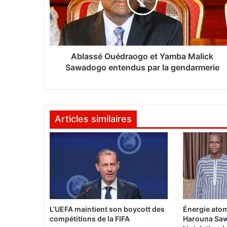
s
s
é
O
u
é
Ablassé Ouédraogo et Yamba Malick
d
Sawadogo entendus par la gendarmerie
r
a
o
g
Articles similaires
o
e
t
Y
a
m
b
a
M
L’UEFA maintient son boycott des
Énergie atom
a
compétitions de la FIFA
Harouna Saw
l