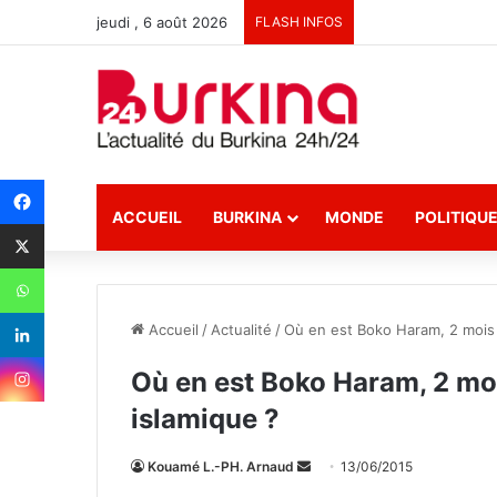
jeudi , 6 août 2026
FLASH INFOS
ACCUEIL
BURKINA
MONDE
POLITIQU
Accueil
/
Actualité
/
Où en est Boko Haram, 2 mois a
Où en est Boko Haram, 2 moi
islamique ?
Kouamé L.-PH. Arnaud
E
13/06/2015
n