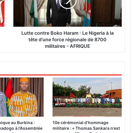
e
c
o
n
t
r
Lutte contre Boko Haram : Le Nigeria à la
e
tête d'une force régionale de 8700
B
militaires - AFRIQUE
o
k
o
H
a
r
a
m
:
L
e
N
ique au Burkina :
10e cérémonial d’hommage
i
adogo à l’Assemblée
militaire : « Thomas Sankara n’est
g