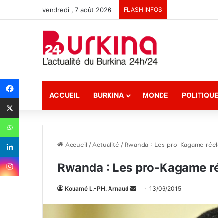
vendredi , 7 août 2026
FLASH INFOS
ACCUEIL
BURKINA
MONDE
POLITIQU
Accueil
/
Actualité
/
Rwanda : Les pro-Kagame récl
Rwanda : Les pro-Kagame r
Kouamé L.-PH. Arnaud
E
13/06/2015
n
v