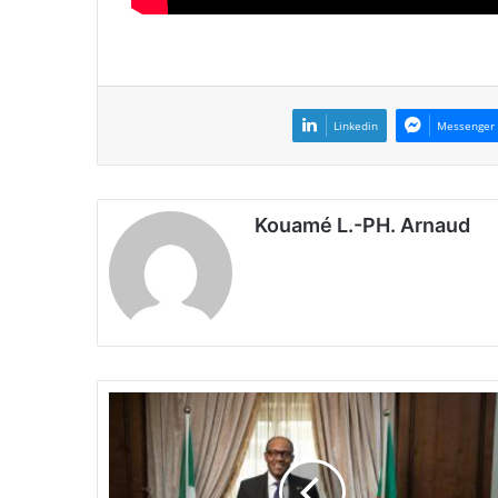
Linkedin
Messenger
Kouamé L.-PH. Arnaud
L
u
t
t
e