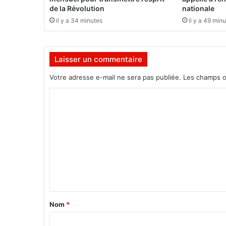
e
de la Révolution
nationale
r
il y a 34 minutes
il y a 49 min
i
a
à
Laisser un commentaire
l
a
Votre adresse e-mail ne sera pas publiée.
Les champs o
t
ê
C
t
o
e
d
m
'
m
u
n
e
e
n
f
t
o
r
a
Nom
*
c
i
e