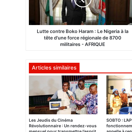
c
o
n
t
r
Lutte contre Boko Haram : Le Nigeria à la
e
tête d'une force régionale de 8700
B
militaires - AFRIQUE
o
k
o
Articles similaires
H
a
r
a
m
:
L
e
N
Les Jeudis du Cinéma
SOBTO : L’AP
i
Révolutionnaire : Un rendez-vous
fonctionneme
g
mensuel pour transmettre l’esprit
appelle à ren