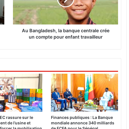
g
l
a
d
e
Au Bangladesh, la banque centrale crée
s
un compte pour enfant travailleur
h
,
l
a
b
a
n
q
u
e
c
e
n
EC rassure sur le
Finances publiques : La Banque
t
nt de l’usine et
mondiale annonce 340 milliards
r
forcer la mobilisation
de FCFA pour le Sénégal