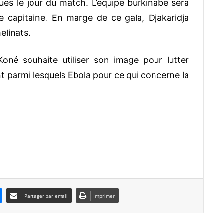
bués le jour du match. L’équipe burkinabè sera
capitaine. En marge de ce gala, Djakaridja
elinats.
 Koné souhaite utiliser son image pour lutter
nt parmi lesquels Ebola pour ce qui concerne la
Partager par email
Imprimer