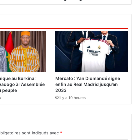
s
:
L
e
m
i
n
i
s
t
è
r
ique au Burkina :
Mercato : Yan Diomandé signe
e
adogo à l’Assemblée
enfin au Real Madrid jusqu’en
d
du peuple
2033
e
s
il y a 10 heures
s
s
p
o
r
bligatoires sont indiqués avec
*
t