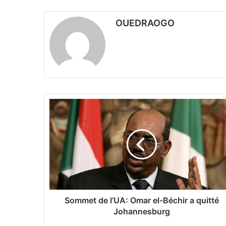
OUEDRAOGO
S
o
m
m
e
t
d
e
l
’
Sommet de l’UA: Omar el-Béchir a quitté
U
Johannesburg
A