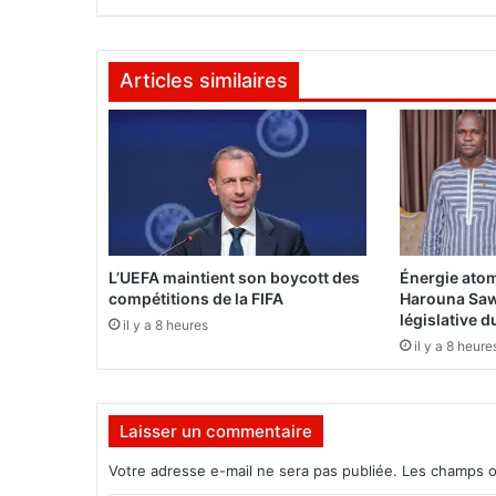
:
O
m
Articles similaires
a
r
e
l
-
B
é
c
h
L’UEFA maintient son boycott des
Énergie atom
i
compétitions de la FIFA
Harouna Saw
r
législative 
il y a 8 heures
a
il y a 8 heure
q
u
i
Laisser un commentaire
t
t
Votre adresse e-mail ne sera pas publiée.
Les champs o
é