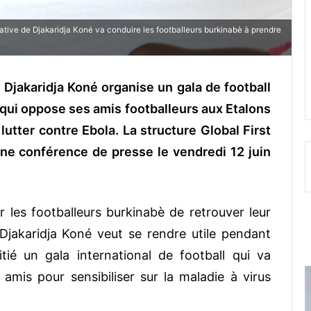
ative de Djakaridja Koné va conduire les footballeurs burkinabè à prendre
 Djakaridja Koné organise un gala de football
ll qui oppose ses amis footballeurs aux Etalons
lutter contre Ebola. La structure Global First
une conférence de presse le vendredi 12 juin
les footballeurs burkinabè de retrouver leur
 Djakaridja Koné veut se rendre utile pendant
itié un gala international de football qui va
amis pour sensibiliser sur la maladie à virus