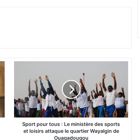
S
p
o
r
t
p
o
u
r
t
Sport pour tous : Le ministère des sports
o
et loisirs attaque le quartier Wayalgin de
u
Ouagadougou