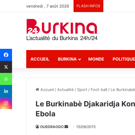
vendredi , 7 août 2026
FLASH INFOS
ACCUEIL
BURKINA
MONDE
POLITIQU
Accueil
/
Actualité
/
Sport
/
Foot-ball
/
Le Burkinabè 
Le Burkinabè Djakaridja Koné
Ebola
OUEDRAOGO
E
15/06/2015
n