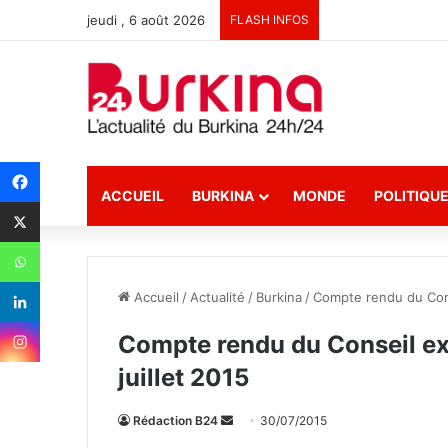
jeudi , 6 août 2026
FLASH INFOS
ACCUEIL
BURKINA
MONDE
POLITIQU
Accueil
/
Actualité
/
Burkina
/
Compte rendu du Conse
Compte rendu du Conseil ext
juillet 2015
Rédaction B24
E
30/07/2015
n