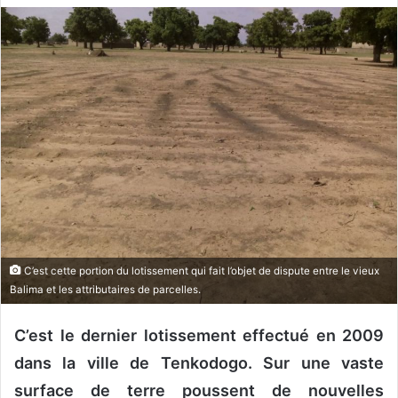
v
o
y
e
r
u
n
c
o
u
r
r
C’est cette portion du lotissement qui fait l’objet de dispute entre le vieux
i
Balima et les attributaires de parcelles.
e
l
C’est le dernier lotissement effectué en 2009
dans la ville de Tenkodogo. Sur une vaste
surface de terre poussent de nouvelles