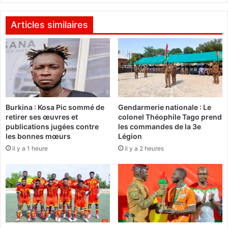
Y
a
m
Articles similaires
-
K
a
-
N
i
h
Burkina : Kosa Pic sommé de
Gendarmerie nationale : Le
o
retirer ses œuvres et
colonel Théophile Tago prend
n
publications jugées contre
les commandes de la 3e
o
les bonnes mœurs
Légion
r
il y a 1 heure
il y a 2 heures
e
l
e
B
u
r
k
i