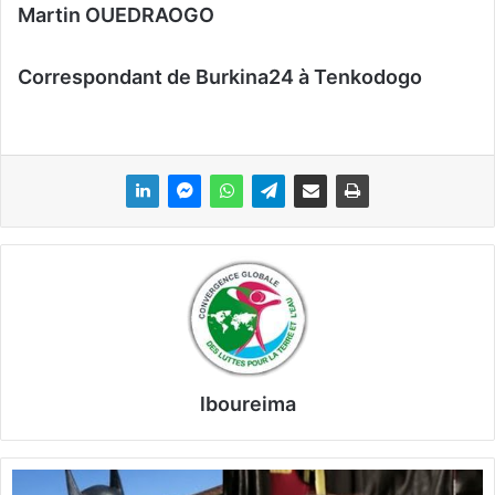
Martin OUEDRAOGO
Correspondant de Burkina24 à Tenkodogo
lboureima
C