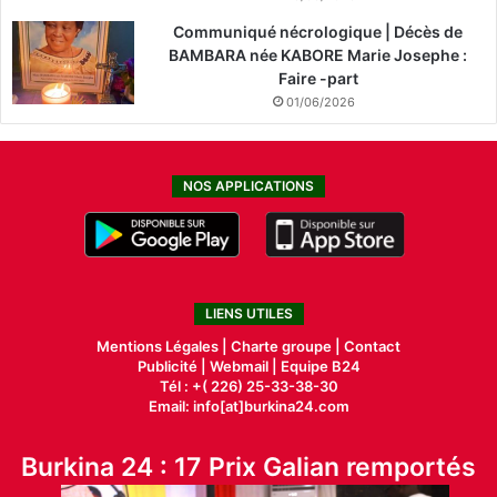
Communiqué nécrologique | Décès de
BAMBARA née KABORE Marie Josephe :
Faire -part
01/06/2026
NOS APPLICATIONS
LIENS UTILES
Mentions Légales |
Charte groupe |
Contact
Publicité
|
Webmail |
Equipe B24
Tél : +( 226) 25-33-38-30
Email: info[at]burkina24.com
Burkina 24 : 17 Prix Galian remportés