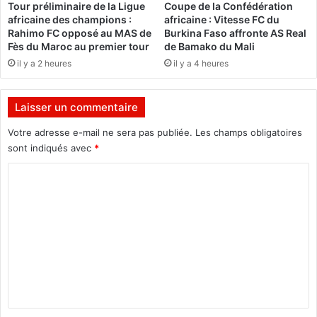
Tour préliminaire de la Ligue
Coupe de la Confédération
n
africaine des champions :
africaine : Vitesse FC du
a
Rahimo FC opposé au MAS de
Burkina Faso affronte AS Real
F
Fès du Maroc au premier tour
de Bamako du Mali
a
il y a 2 heures
il y a 4 heures
s
o
e
Laisser un commentaire
n
A
Votre adresse e-mail ne sera pas publiée.
Les champs obligatoires
l
sont indiqués avec
*
g
C
é
r
o
i
m
e
m
e
n
t