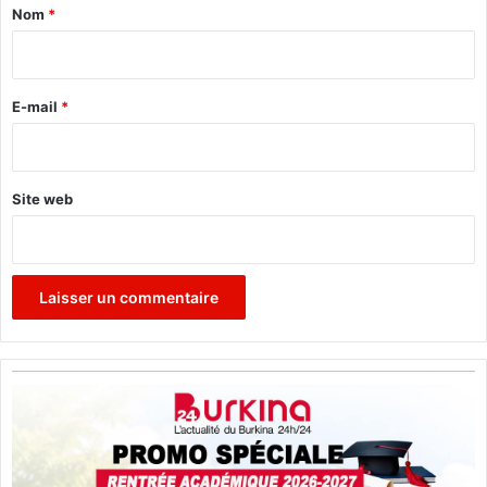
a
Nom
*
i
r
e
E-mail
*
*
Site web