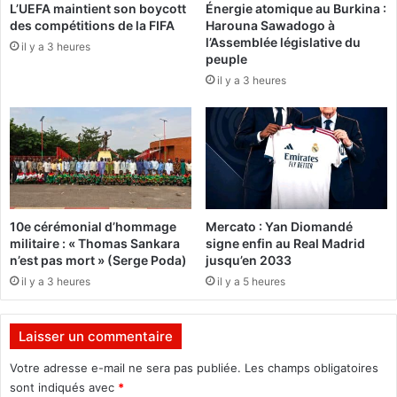
L’UEFA maintient son boycott
Énergie atomique au Burkina :
L
f
des compétitions de la FIFA
Harouna Sawadogo à
o
o
l’Assemblée législative du
u
il y a 3 heures
y
peuple
i
e
il y a 3 heures
s
r
O
»
u
p
l
r
o
ô
n
n
,
e
l
n
10e cérémonial d’hommage
Mercato : Yan Diomandé
e
t
militaire : « Thomas Sankara
signe enfin au Real Madrid
d
l
n’est pas mort » (Serge Poda)
jusqu’en 2033
i
a
il y a 3 heures
il y a 5 heures
r
p
e
a
c
i
Laisser un commentaire
t
x
e
Votre adresse e-mail ne sera pas publiée.
Les champs obligatoires
u
sont indiqués avec
*