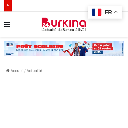
FR
Menu
Accueil
/
Actualité