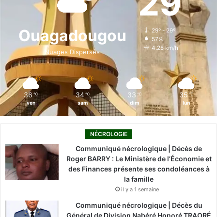
29
b
e
u
a
o
o
d
b
g
k
Ouagadougou
29º - 29º
57%
o
i
e
r
4.28 km/h
Nuages Dispersés
k
n
a
m
36
34
33
35
℃
℃
℃
℃
ven
sam
dim
lun
NÉCROLOGIE
Communiqué nécrologique | Décès de
Roger BARRY : Le Ministère de l’Économie et
des Finances présente ses condoléances à
la famille
il y a 1 semaine
Communiqué nécrologique | Décès du
Général de Division Nabéré Honoré TRAORÉ