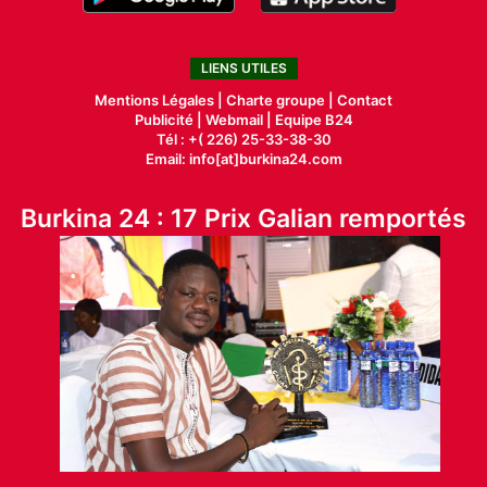
LIENS UTILES
Mentions Légales |
Charte groupe |
Contact
Publicité
|
Webmail |
Equipe B24
Tél : +( 226) 25-33-38-30
Email: info[at]burkina24.com
Burkina 24 : 17 Prix Galian remportés