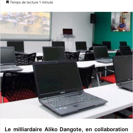
Temps de lecture 1 minute
v
o
y
e
r
u
n
c
o
u
r
r
i
e
l
Le milliardaire Aliko Dangote, en collaboration