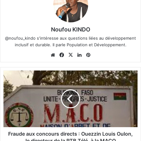
Noufou KINDO
@noufou_kindo s'intéresse aux questions liées au développement
inclusif et durable. Il parle Population et Développement.
We
Fa
X
Lin
Pin
bsi
ce
ke
ter
te
bo
din
est
F
ok
r
a
u
d
e
a
u
x
c
Fraude aux concours directs : Ouezzin Louis Oulon,
o
le directeur de la RTB Télé, à la MACO