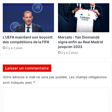
q
m
u
a
e
n
l
q
a
u
c
é
a
u
L’UEFA maintient son boycott
Mercato : Yan Diomandé
n
n
des compétitions de la FIFA
signe enfin au Real Madrid
d
p
jusqu’en 2033
il y a 2 jours
i
e
il y a 2 jours
d
u
a
d
t
e
Laisser un commentaire
u
r
r
é
Votre adresse e-mail ne sera pas publiée.
Les champs obligatoires
e
u
sont indiqués avec
*
d
s
e
s
C
R
i
o
o
t
c
m
e
h