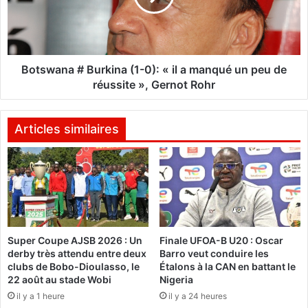
:
a
A
n
b
a
l
#
a
B
Botswana # Burkina (1-0): « il a manqué un peu de
s
u
réussite », Gernot Rohr
s
r
é
k
O
i
Articles similaires
u
n
é
a
d
(
r
1
a
-
o
0
g
)
o
Super Coupe AJSB 2026 : Un
Finale UFOA-B U20 : Oscar
:
derby très attendu entre deux
Barro veut conduire les
a
«
clubs de Bobo-Dioulasso, le
Étalons à la CAN en battant le
t
i
22 août au stade Wobi
Nigeria
t
l
il y a 1 heure
il y a 24 heures
a
a