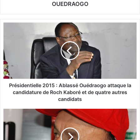
OUEDRAOGO
P
r
é
s
i
d
e
n
t
i
Présidentielle 2015 : Ablassé Ouédraogo attaque la
e
candidature de Roch Kaboré et de quatre autres
l
candidats
l
e
B
2
o
0
t
1
s
5
w