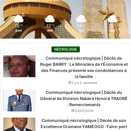
k
n
a
m
29
32
34
35
℃
℃
℃
℃
sam
dim
lun
mar
NÉCROLOGIE
Communiqué nécrologique | Décès de
Roger BARRY : Le Ministère de l’Économie et
des Finances présente ses condoléances à
la famille
il y a 2 semaines
Communiqué nécrologique | Décès du
Général de Division Nabéré Honoré TRAORÉ
: Remerciements
03/07/2026
Communiqué nécrologique | Décès de son
Excellence Dramane YAMEOGO : Faire-part