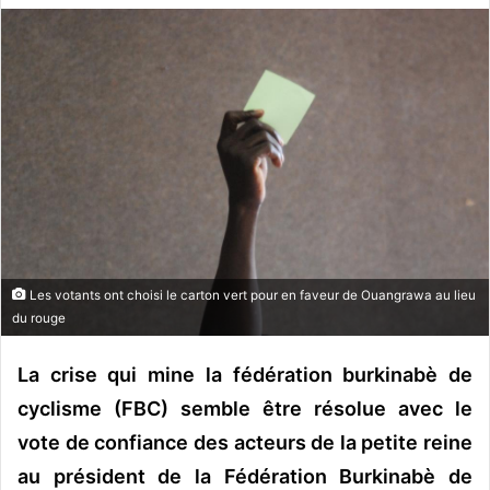
v
o
y
e
r
u
n
c
o
u
r
Les votants ont choisi le carton vert pour en faveur de Ouangrawa au lieu
r
du rouge
i
e
La crise qui mine la fédération burkinabè de
l
cyclisme (FBC) semble être résolue avec le
vote de confiance des acteurs de la petite reine
au président de la Fédération Burkinabè de