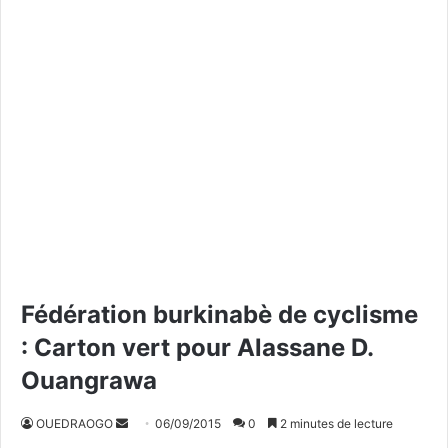
Fédération burkinabè de cyclisme
: Carton vert pour Alassane D.
Ouangrawa
OUEDRAOGO
E
06/09/2015
0
2 minutes de lecture
n