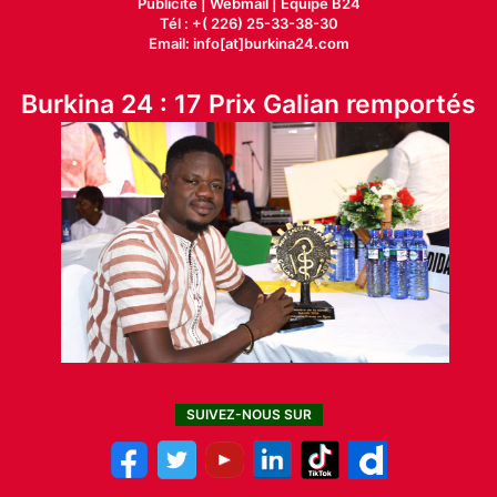
Publicité
|
Webmail |
Equipe B24
Tél : +( 226) 25-33-38-30
Email: info[at]burkina24.com
Burkina 24 : 17 Prix Galian remportés
SUIVEZ-NOUS SUR