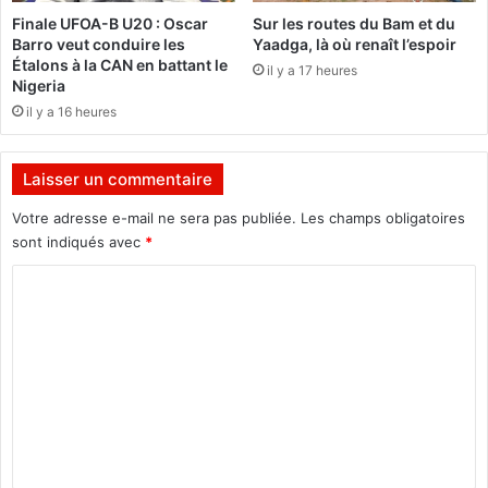
u
r
Finale UFOA-B U20 : Oscar
Sur les routes du Bam et du
e
o
Barro veut conduire les
Yaadga, là où renaît l’espoir
s
n
Étalons à la CAN en battant le
il y a 17 heures
d
z
Nigeria
o
e
il y a 16 heures
n
a
t
u
d
j
Laisser un commentaire
e
e
u
u
Votre adresse e-mail ne sera pas publiée.
Les champs obligatoires
x
d
sont indiqués avec
*
f
e
e
C
p
m
é
o
m
t
m
e
a
s
n
m
q
e
u
e
n
p
t