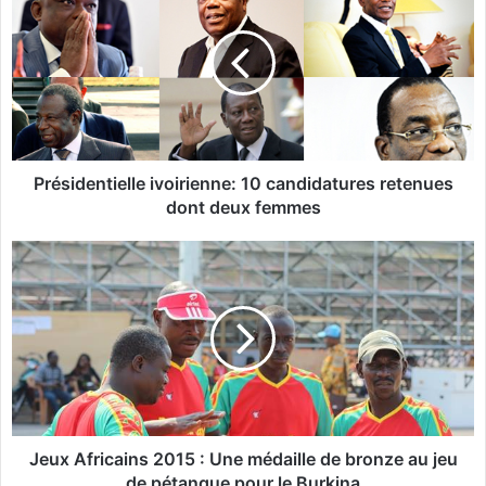
é
s
i
d
e
n
t
i
Présidentielle ivoirienne: 10 candidatures retenues
e
dont deux femmes
l
l
J
e
e
i
u
v
x
o
A
i
f
r
r
i
i
e
c
n
a
Jeux Africains 2015 : Une médaille de bronze au jeu
n
i
de pétanque pour le Burkina