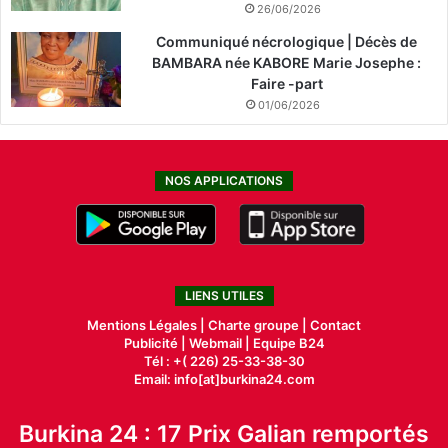
26/06/2026
Communiqué nécrologique | Décès de
BAMBARA née KABORE Marie Josephe :
Faire -part
01/06/2026
NOS APPLICATIONS
LIENS UTILES
Mentions Légales |
Charte groupe |
Contact
Publicité
|
Webmail |
Equipe B24
Tél : +( 226) 25-33-38-30
Email: info[at]burkina24.com
Burkina 24 : 17 Prix Galian remportés