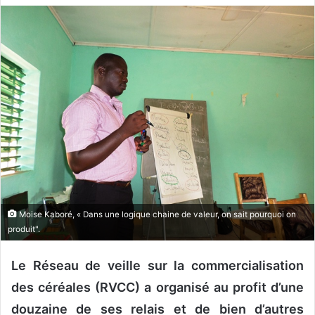
v
o
y
e
r
u
n
c
o
u
r
r
Moise Kaboré, « Dans une logique chaine de valeur, on sait pourquoi on
i
produit".
e
l
Le Réseau de veille sur la commercialisation
des céréales (RVCC) a organisé au profit d’une
douzaine de ses relais et de bien d’autres