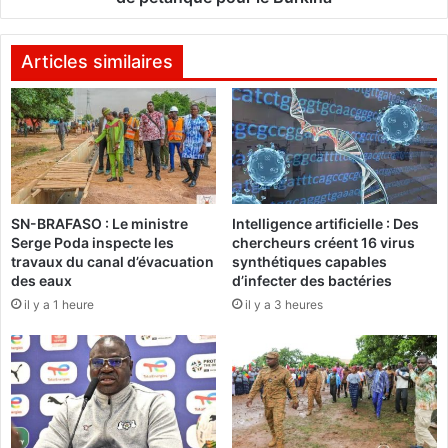
e
n
:
s
1
2
Articles similaires
0
0
c
1
a
5
n
:
d
U
i
n
d
e
SN-BRAFASO : Le ministre
Intelligence artificielle : Des
a
m
Serge Poda inspecte les
chercheurs créent 16 virus
t
é
travaux du canal d’évacuation
synthétiques capables
u
d
des eaux
d’infecter des bactéries
r
a
il y a 1 heure
il y a 3 heures
e
i
s
l
r
l
e
e
t
d
e
e
n
b