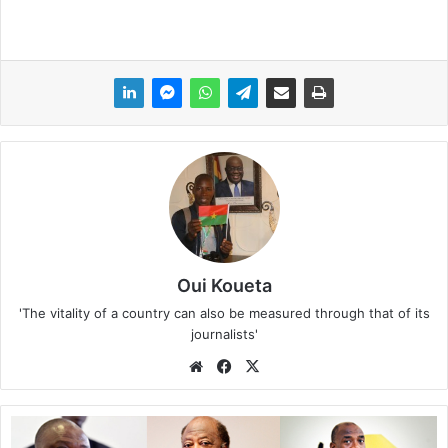
Oui Koueta
'The vitality of a country can also be measured through that of its
journalists'
We
Fa
X
bsi
ce
te
bo
P
ok
r