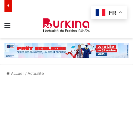
FR
Menu
Accueil
/
Actualité