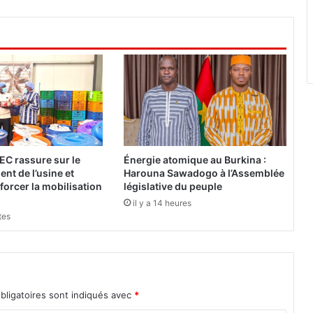
C
e
q
u
e
j
e
n
e
c
o
EC rassure sur le
Énergie atomique au Burkina :
m
nt de l’usine et
Harouna Sawadogo à l’Assemblée
p
forcer la mobilisation
législative du peuple
r
il y a 14 heures
e
tes
n
d
s
p
a
bligatoires sont indiqués avec
*
s