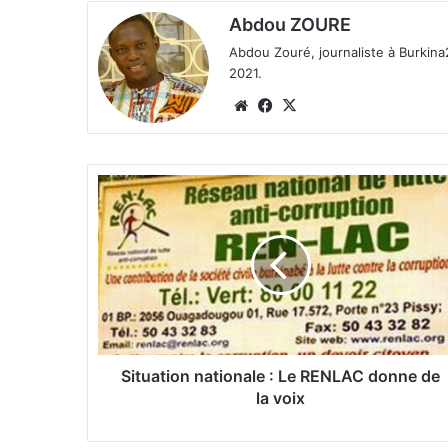
Abdou ZOURE
Abdou Zouré, journaliste à Burkin
2021.
We
Fa
X
bsi
ce
te
bo
ok
S
i
t
u
a
t
i
o
n
n
Situation nationale : Le RENLAC donne de
a
la voix
t
i