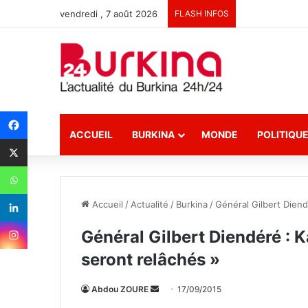
vendredi , 7 août 2026
FLASH INFOS
ACCUEIL
BURKINA
MONDE
POLITIQU
Accueil
/
Actualité
/
Burkina
/
Général Gilbert Diend
Général Gilbert Diendéré : K
seront relâchés »
Abdou ZOURE
E
17/09/2015
n