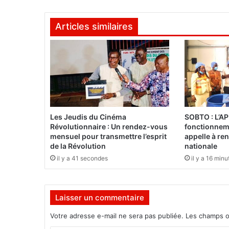
o
n
Articles similaires
a
l
e
:
L
e
R
E
N
Les Jeudis du Cinéma
SOBTO : L’AP
L
Révolutionnaire : Un rendez-vous
fonctionneme
A
mensuel pour transmettre l’esprit
appelle à ren
C
de la Révolution
nationale
d
il y a 41 secondes
il y a 16 minu
o
n
n
Laisser un commentaire
e
d
Votre adresse e-mail ne sera pas publiée.
Les champs o
e