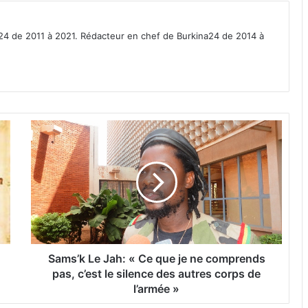
a24 de 2011 à 2021. Rédacteur en chef de Burkina24 de 2014 à
S
a
m
s
’
k
L
e
J
a
Sams’k Le Jah: « Ce que je ne comprends
h
pas, c’est le silence des autres corps de
:
l’armée »
«