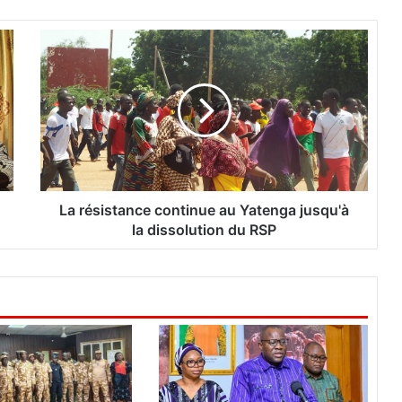
L
a
r
é
s
i
s
t
a
n
La résistance continue au Yatenga jusqu'à
c
la dissolution du RSP
e
c
o
n
t
i
n
u
e