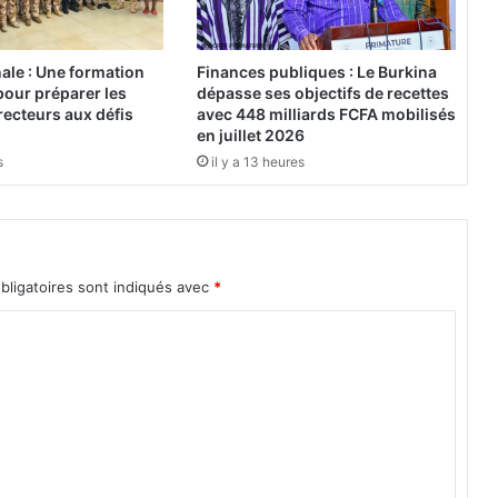
a
u
Y
nale : Une formation
Finances publiques : Le Burkina
a
pour préparer les
dépasse ses objectifs de recettes
t
ecteurs aux défis
avec 448 milliards FCFA mobilisés
e
en juillet 2026
n
s
il y a 13 heures
g
a
j
u
s
bligatoires sont indiqués avec
*
q
u
'
à
l
a
d
i
s