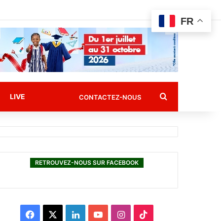
FR
Rechercher
LIVE
CONTACTEZ-NOUS
RETROUVEZ-NOUS SUR FACEBOOK
F
X
L
Y
I
T