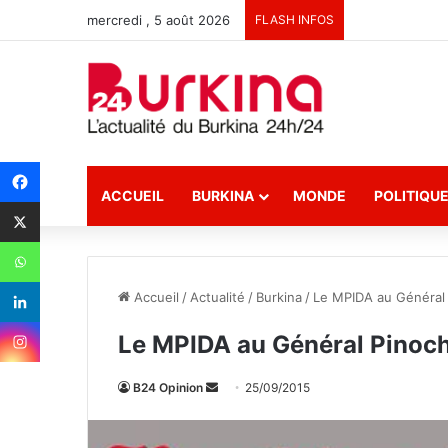
mercredi , 5 août 2026
FLASH INFOS
ACCUEIL
BURKINA
MONDE
POLITIQU
Accueil
/
Actualité
/
Burkina
/
Le MPIDA au Général 
Le MPIDA au Général Pinoch
B24 Opinion
E
25/09/2015
n
v