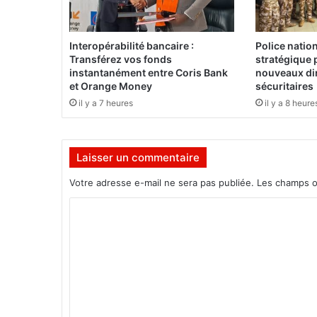
D
e
u
Interopérabilité bancaire :
Police natio
x
Transférez vos fonds
stratégique 
b
instantanément entre Coris Bank
nouveaux dir
l
et Orange Money
sécuritaires
e
il y a 7 heures
il y a 8 heure
s
s
é
Laisser un commentaire
s
b
Votre adresse e-mail ne sera pas publiée.
Les champs o
u
r
C
k
o
i
n
m
a
m
b
è
e
(
n