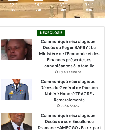
32
34
33
34
℃
℃
℃
℃
jeu
ven
sam
dim
NÉCROLOGIE
Communiqué nécrologique |
Décès de Roger BARRY : Le
Ministère de l’Économie et des
Finances présente ses
condoléances à la famille
il y a 1 semaine
Communiqué nécrologique |
Décès du Général de Division
Nabéré Honoré TRAORÉ :
Remerciements
03/07/2026
Communiqué nécrologique |
Décès de son Excellence
Dramane YAMEOGO : Faire-part