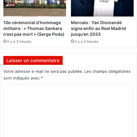
o
"
r
O
c
n
10e cérémonial d’hommage
Mercato : Yan Diomandé
e
n
militaire : « Thomas Sankara
signe enfin au Real Madrid
s
'
n’est pas mort » (Serge Poda)
jusqu’en 2033
a
a
il y a 3 heures
il y a 5 heures
r
r
m
i
é
e
Laisser un commentaire
e
n
s
r
Votre adresse e-mail ne sera pas publiée.
Les champs obligatoires
o
i
sont indiqués avec
*
n
e
t
n
C
m
t
o
e
r
m
n
o
é
u
m
u
v
e
n
é
e
"
n