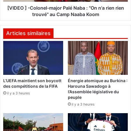
a
C
l
o
[VIDEO ] -Colonel-major Palé Naba : "On n'a rien rien
Z
l
trouvé" au Camp Naaba Koom
a
o
g
n
r
e
Articles similaires
é
l
r
-
a
m
p
a
p
j
e
o
l
r
L’UEFA maintient son boycott
Énergie atomique au Burkina :
l
P
des compétitions de la FIFA
Harouna Sawadogo à
e
a
l’Assemblée législative du
q
il y a 3 heures
l
peuple
u
é
il y a 3 heures
e
N
l
a
e
b
s
a
F
: