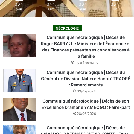
36
34
33
35
℃
℃
℃
℃
ven
sam
dim
lun
NÉCROLOGIE
Communiqué nécrologique | Décès de
Roger BARRY : Le Ministère de l’Économie et
des Finances présente ses condoléances à
la famille
il y a 1 semaine
Communiqué nécrologique | Décès du
Général de Division Nabéré Honoré TRAORÉ
: Remerciements
03/07/2026
Communiqué nécrologique | Décès de son
Excellence Dramane YAMEOGO : Faire-part
28/06/2026
Communiqué nécrologique | Décès de
SAWADOGO BERNARD WENDIKONTE : Faire-