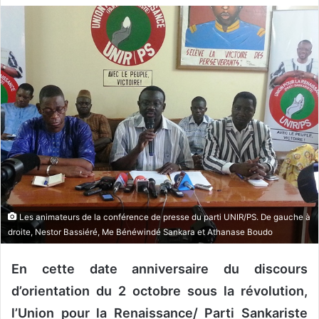
v
o
y
e
r
u
n
c
o
u
r
r
Les animateurs de la conférence de presse du parti UNIR/PS. De gauche à
i
droite, Nestor Bassiéré, Me Bénéwindé Sankara et Athanase Boudo
e
l
En cette date anniversaire du discours
d’orientation du 2 octobre sous la révolution,
l’Union pour la Renaissance/ Parti Sankariste