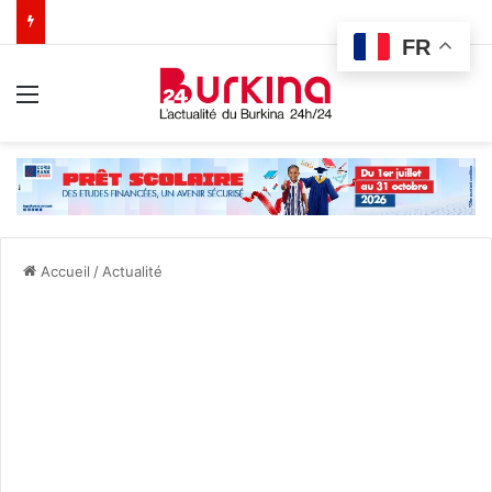
FR
Menu
Accueil
/
Actualité