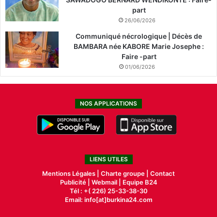
part
26/06/2026
Communiqué nécrologique | Décès de
BAMBARA née KABORE Marie Josephe :
Faire -part
01/06/2026
NOS APPLICATIONS
LIENS UTILES
Mentions Légales |
Charte groupe |
Contact
Publicité
|
Webmail |
Equipe B24
Tél : +( 226) 25-33-38-30
Email: info[at]burkina24.com