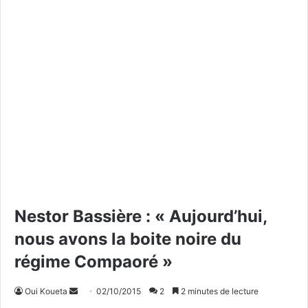
Nestor Bassière : « Aujourd’hui,
nous avons la boite noire du
régime Compaoré »
Oui Koueta
E
02/10/2015
2
2 minutes de lecture
n