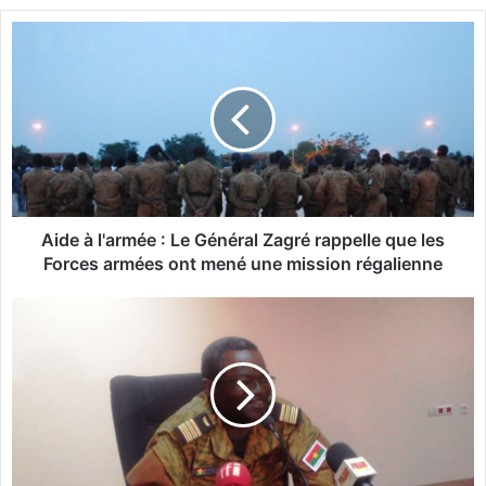
te
bo
A
ok
i
d
e
à
l
'
a
r
m
Aide à l'armée : Le Général Zagré rappelle que les
é
Forces armées ont mené une mission régalienne
e
:
[
L
V
e
I
G
D
é
E
n
O
é
]
r
-