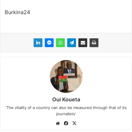
Burkina24
Oui Koueta
'The vitality of a country can also be measured through that of its
journalists'
We
Fa
X
bsi
ce