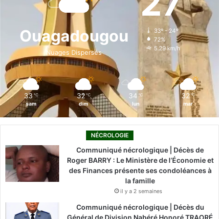
27
b
e
u
a
o
o
d
b
g
k
Ouagadougou
33º - 24º
72%
o
i
e
r
5.29 km/h
Nuages Dispersés
k
n
a
m
33
32
34
32
℃
℃
℃
℃
sam
dim
lun
mar
NÉCROLOGIE
Communiqué nécrologique | Décès de
Roger BARRY : Le Ministère de l’Économie et
des Finances présente ses condoléances à
la famille
il y a 2 semaines
Communiqué nécrologique | Décès du
Général de Division Nabéré Honoré TRAORÉ