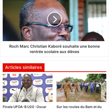
s
o
è
c
q
h
u
M
e
a
s
r
d
c
e
C
s
h
Roch Marc Christian Kaboré souhaite une bonne
m
r
rentrée scolaire aux élèves
a
i
r
s
t
t
Articles similaires
y
i
r
a
s
n
c
K
e
a
9
b
o
o
Finale UFOA-B U20 : Oscar
Sur les routes du Bam et du
c
r