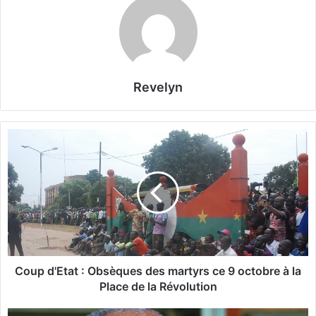
Revelyn
C
o
u
p
d
'
E
t
a
t
Coup d'Etat : Obsèques des martyrs ce 9 octobre à la
:
Place de la Révolution
O
b
R