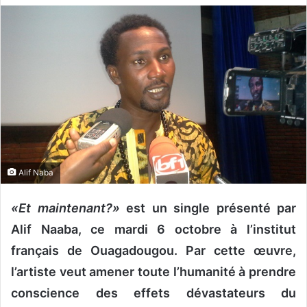
v
o
y
e
r
u
n
c
o
u
Alif Naba
r
r
«Et maintenant?»
est un single présenté par
i
Alif Naaba, ce mardi 6 octobre à l’institut
e
l
français de Ouagadougou. Par cette œuvre,
l’artiste veut amener toute l’humanité à prendre
conscience des effets dévastateurs du