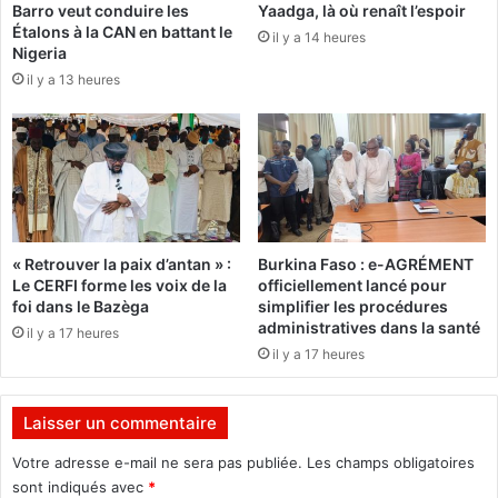
Barro veut conduire les
Yaadga, là où renaît l’espoir
t
é
Étalons à la CAN en battant le
o
il y a 14 heures
s
Nigeria
b
o
il y a 13 heures
r
u
e
h
à
a
l
i
a
t
P
e
l
u
a
n
« Retrouver la paix d’antan » :
Burkina Faso : e-AGRÉMENT
c
e
Le CERFI forme les voix de la
officiellement lancé pour
e
b
foi dans le Bazèga
simplifier les procédures
d
o
administratives dans la santé
il y a 17 heures
e
n
il y a 17 heures
l
n
a
e
R
r
Laisser un commentaire
é
e
v
n
Votre adresse e-mail ne sera pas publiée.
Les champs obligatoires
o
t
sont indiqués avec
*