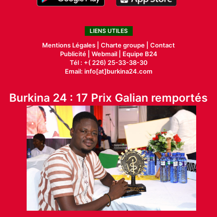
LIENS UTILES
Mentions Légales |
Charte groupe |
Contact
Publicité
|
Webmail |
Equipe B24
Tél : +( 226) 25-33-38-30
Email: info[at]burkina24.com
Burkina 24 : 17 Prix Galian remportés