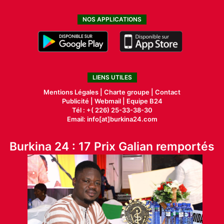
NOS APPLICATIONS
LIENS UTILES
Mentions Légales |
Charte groupe |
Contact
Publicité
|
Webmail |
Equipe B24
Tél : +( 226) 25-33-38-30
Email: info[at]burkina24.com
Burkina 24 : 17 Prix Galian remportés