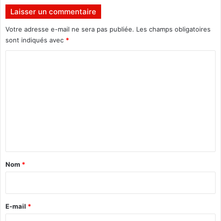
p
e
Laisser un commentaire
l
r
o
Votre adresse e-mail ne sera pas publiée.
Les champs obligatoires
e
s
c
sont indiqués avec
*
i
e
C
f
n
s
s
o
!
é
m
s
p
m
a
e
r
n
l
e
t
R
a
E
Nom
*
N
i
L
r
A
C
e
E-mail
*
*