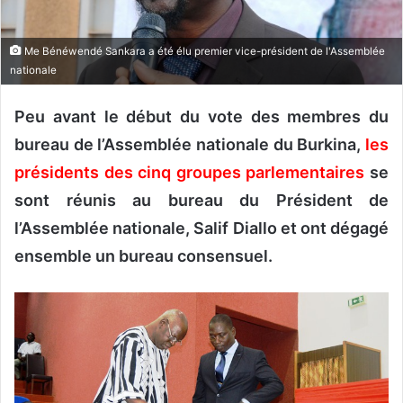
o
u
Me Bénéwendé Sankara a été élu premier vice-président de l'Assemblée
r
nationale
r
i
Peu avant le début du vote des membres du
e
bureau de l’Assemblée nationale du Burkina,
les
l
présidents des cinq groupes parlementaires
se
sont réunis au bureau du Président de
l’Assemblée nationale, Salif Diallo et ont dégagé
ensemble un bureau consensuel.