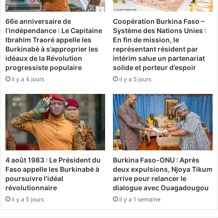
t
s
o
d
66e anniversaire de
Coopération Burkina Faso –
r
e
l’indépendance : Le Capitaine
Système des Nations Unies :
i
c
Ibrahim Traoré appelle les
En fin de mission, le
s
o
Burkinabè à s’approprier les
représentant résident par
a
r
idéaux de la Révolution
intérim salue un partenariat
t
r
progressiste populaire
solide et porteur d’espoir
i
u
il y a 4 jours
il y a 5 jours
o
p
n
t
»
i
d
o
e
n
s
é
e
l
n
e
4 août 1983 : Le Président du
Burkina Faso-ONU : Après
g
c
Faso appelle les Burkinabè à
deux expulsions, Njoya Tikum
i
t
poursuivre l’idéal
arrive pour relancer le
n
o
révolutionnaire
dialogue avec Ouagadougou
s
r
il y a 5 jours
il y a 1 semaine
e
a
x
l