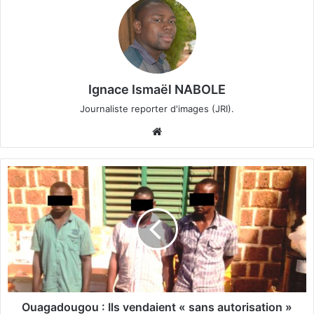
Ignace Ismaël NABOLE
Journaliste reporter d'images (JRI).
We
bsi
te
O
u
a
g
a
d
o
u
g
o
Ouagadougou : Ils vendaient « sans autorisation »