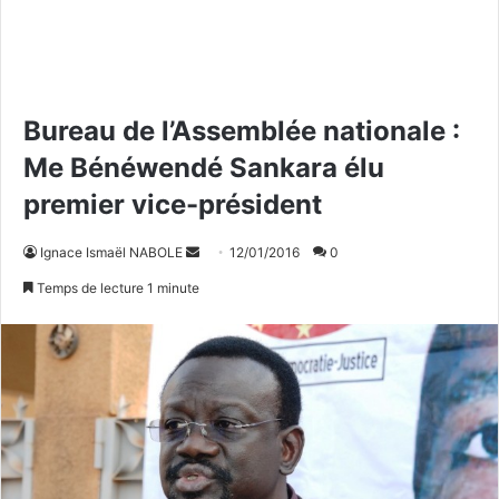
Bureau de l’Assemblée nationale :
Me Bénéwendé Sankara élu
premier vice-président
Ignace Ismaël NABOLE
E
12/01/2016
0
n
Temps de lecture 1 minute
v
o
y
e
r
u
n
c