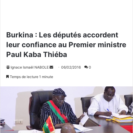
Burkina : Les députés accordent
leur confiance au Premier ministre
Paul Kaba Thiéba
Ignace Ismaël NABOLE
E
06/02/2016
0
n
Temps de lecture 1 minute
v
o
y
e
r
u
n
c