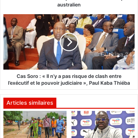
M
australien
I
r
C
e
a
v
s
e
S
n
o
d
r
i
o
q
:
u
«
e
I
Cas Soro : « Il n’y a pas risque de clash entre
l
l
l’exécutif et le pouvoir judiciaire », Paul Kaba Thiéba
'
n
e
’
n
y
Articles similaires
l
a
è
p
v
a
e
s
m
r