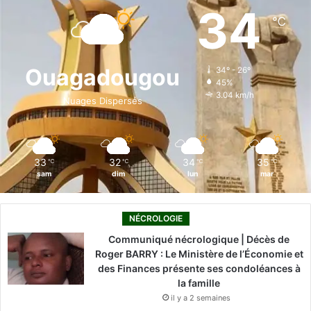
e
k
T
t
T
34
℃
b
e
u
a
o
o
d
b
g
k
Ouagadougou
34º - 26º
45%
o
i
e
r
3.04 km/h
Nuages Dispersés
k
n
a
m
33
32
34
35
℃
℃
℃
℃
sam
dim
lun
mar
NÉCROLOGIE
Communiqué nécrologique | Décès de
Roger BARRY : Le Ministère de l’Économie et
des Finances présente ses condoléances à
la famille
il y a 2 semaines