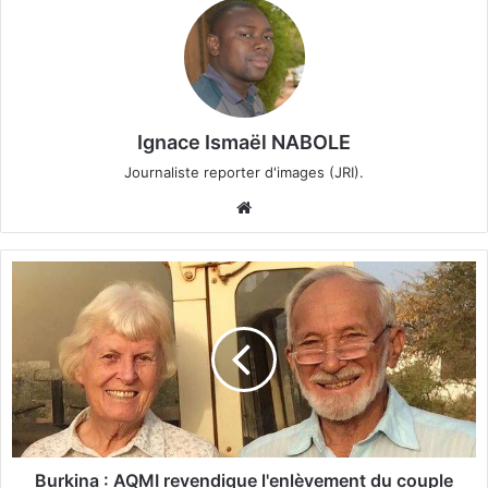
Ignace Ismaël NABOLE
Journaliste reporter d'images (JRI).
We
bsi
te
B
u
r
k
i
n
a
:
A
Q
Burkina : AQMI revendique l'enlèvement du couple