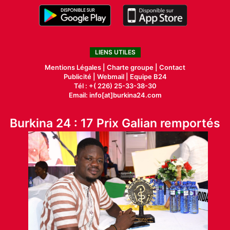
LIENS UTILES
Mentions Légales |
Charte groupe |
Contact
Publicité
|
Webmail |
Equipe B24
Tél : +( 226) 25-33-38-30
Email: info[at]burkina24.com
Burkina 24 : 17 Prix Galian remportés