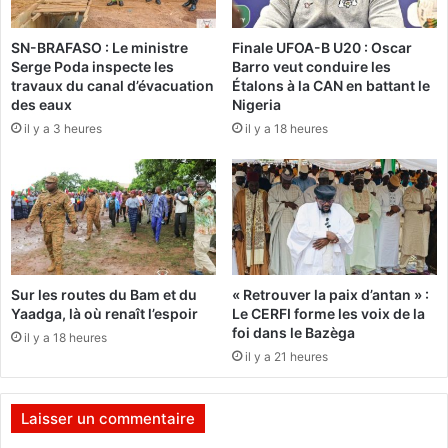
e
i
n
s
SN-BRAFASO : Le ministre
Finale UFOA-B U20 : Oscar
t
q
Serge Poda inspecte les
Barro veut conduire les
d
u
travaux du canal d’évacuation
Étalons à la CAN en battant le
u
e
des eaux
Nigeria
c
d
il y a 3 heures
il y a 18 heures
o
e
u
c
p
l
l
a
e
s
a
h
u
e
s
n
Sur les routes du Bam et du
« Retrouver la paix d’antan » :
t
t
Yaadga, là où renaît l’espoir
Le CERFI forme les voix de la
r
r
foi dans le Bazèga
il y a 18 heures
a
e
il y a 21 heures
l
l
i
’
e
e
Laisser un commentaire
n
x