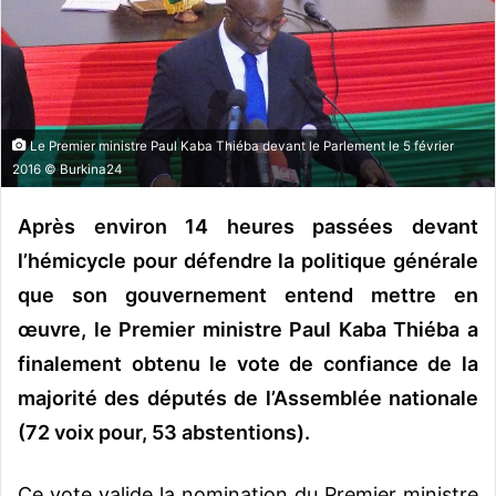
o
u
r
r
i
Le Premier ministre Paul Kaba Thiéba devant le Parlement le 5 février
e
2016 © Burkina24
l
Après environ 14 heures passées devant
l’hémicycle pour défendre la politique générale
que son gouvernement entend mettre en
œuvre, le Premier ministre Paul Kaba Thiéba a
finalement obtenu le vote de confiance de la
majorité des députés de l’Assemblée nationale
(72 voix pour, 53 abstentions).
Ce vote valide la nomination du Premier ministre