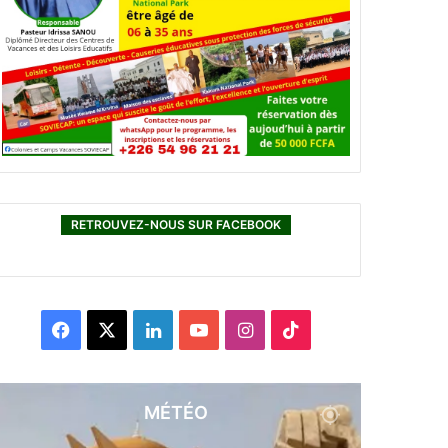
RETROUVEZ-NOUS SUR FACEBOOK
F
X
L
Y
I
T
a
i
o
n
i
c
n
u
s
k
MÉTÉO