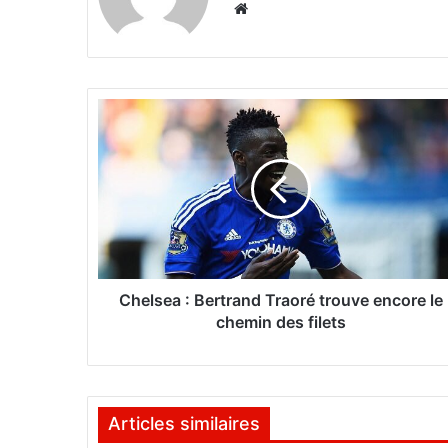
We
bsi
te
C
h
e
l
s
e
a
:
B
e
Chelsea : Bertrand Traoré trouve encore le
r
chemin des filets
t
r
a
n
Articles similaires
d
T