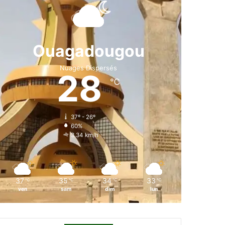
e
k
T
t
T
b
e
u
a
o
o
d
b
g
k
Ouagadougou
o
i
e
r
Nuages Dispersés
28
k
n
a
℃
m
37º - 26º
60%
3.34 km/h
37
35
34
33
℃
℃
℃
℃
ven
sam
dim
lun