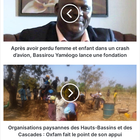
r
è
s
a
v
o
i
r
Après avoir perdu femme et enfant dans un crash
p
d’avion, Bassirou Yaméogo lance une fondation
e
r
O
d
r
u
g
f
a
e
n
m
i
m
s
e
a
e
t
t
i
Organisations paysannes des Hauts-Bassins et des
e
o
Cascades : Oxfam fait le point de son appui
n
n