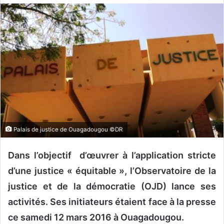
o
y
e
r
u
n
c
o
u
r
r
Palais de justice de Ouagadougou ©DR
i
e
Dans l’objectif d’œuvrer à l’application stricte
l
d’une justice « équitable », l’Observatoire de la
justice et de la démocratie (OJD) lance ses
activités. Ses initiateurs étaient face à la presse
ce samedi 12 mars 2016 à Ouagadougou.