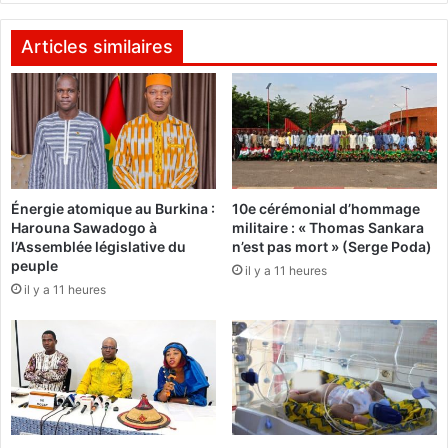
f
s
a
p
Articles similaires
n
a
t
y
d
s
a
a
n
n
s
n
u
e
Énergie atomique au Burkina :
10e cérémonial d’hommage
n
s
Harouna Sawadogo à
militaire : « Thomas Sankara
c
d
l’Assemblée législative du
n’est pas mort » (Serge Poda)
r
e
peuple
il y a 11 heures
a
s
il y a 11 heures
s
H
h
a
d
u
’
t
a
s
v
-
i
B
o
a