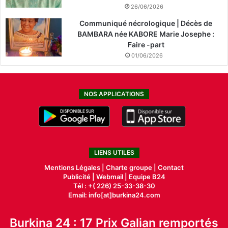
26/06/2026
Communiqué nécrologique | Décès de
BAMBARA née KABORE Marie Josephe :
Faire -part
01/06/2026
NOS APPLICATIONS
LIENS UTILES
Mentions Légales |
Charte groupe |
Contact
Publicité
|
Webmail |
Equipe B24
Tél : +( 226) 25-33-38-30
Email: info[at]burkina24.com
Burkina 24 : 17 Prix Galian remportés