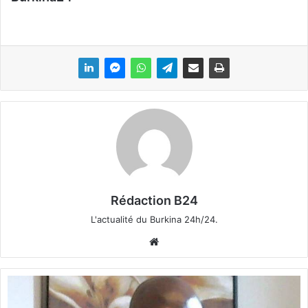
Rédaction B24
L'actualité du Burkina 24h/24.
We
bsi
te
A
p