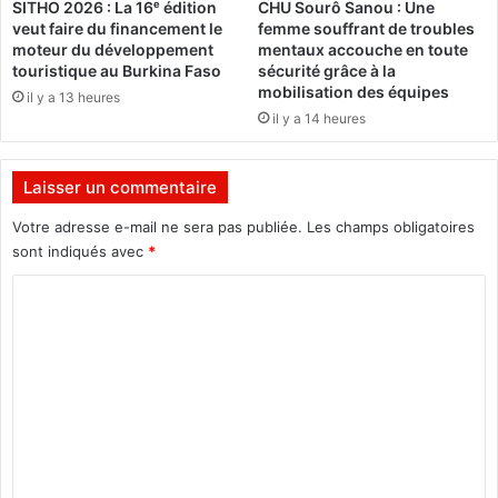
SITHO 2026 : La 16ᵉ édition
CHU Sourô Sanou : Une
n
s
veut faire du financement le
femme souffrant de troubles
,
s
moteur du développement
mentaux accouche en toute
B
i
touristique au Burkina Faso
sécurité grâce à la
a
n
mobilisation des équipes
il y a 13 heures
s
s
il y a 14 heures
s
e
i
t
r
d
Laisser un commentaire
o
e
u
s
Votre adresse e-mail ne sera pas publiée.
Les champs obligatoires
Y
C
sont indiqués avec
*
a
a
C
m
s
é
c
o
o
a
m
g
d
o
e
m
l
s
e
a
:
n
n
O
c
x
t