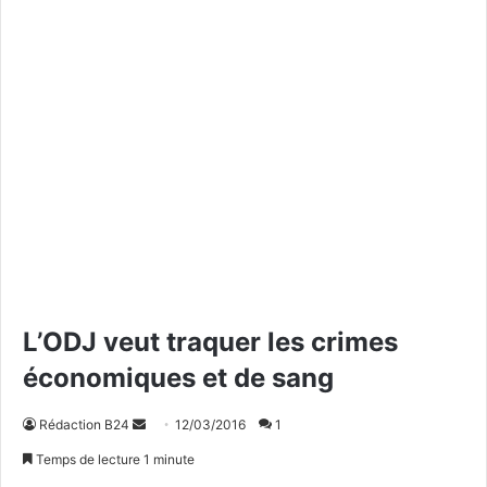
L’ODJ veut traquer les crimes
économiques et de sang
Rédaction B24
E
12/03/2016
1
n
Temps de lecture 1 minute
v