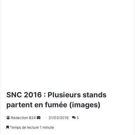
SNC 2016 : Plusieurs stands
partent en fumée (images)
Rédaction B24
E
31/03/2016
5
n
Temps de lecture 1 minute
v