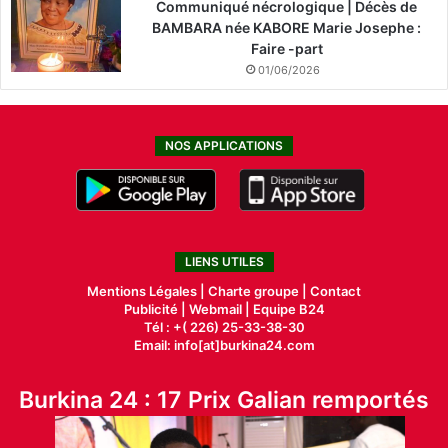
Communiqué nécrologique | Décès de
BAMBARA née KABORE Marie Josephe :
Faire -part
01/06/2026
NOS APPLICATIONS
LIENS UTILES
Mentions Légales |
Charte groupe |
Contact
Publicité
|
Webmail |
Equipe B24
Tél : +( 226) 25-33-38-30
Email: info[at]burkina24.com
Burkina 24 : 17 Prix Galian remportés