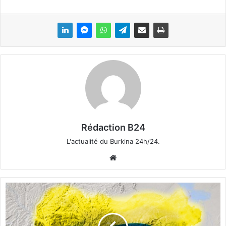
Rédaction B24
L'actualité du Burkina 24h/24.
We
bsi
te
T
é
l
é