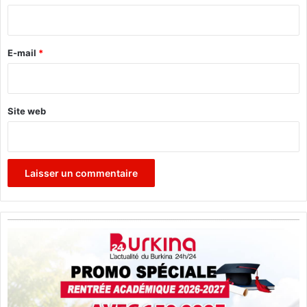
i
r
e
E-mail
*
*
Site web