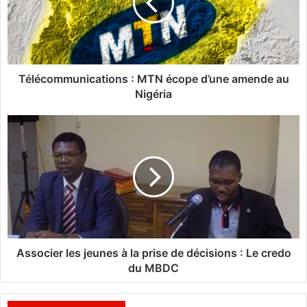
c
o
m
m
u
n
Télécommunications : MTN écope d’une amende au
i
Nigéria
c
a
A
t
s
i
s
o
o
n
c
s
i
e
:
r
M
l
T
e
Associer les jeunes à la prise de décisions : Le credo
N
s
du MBDC
é
j
c
e