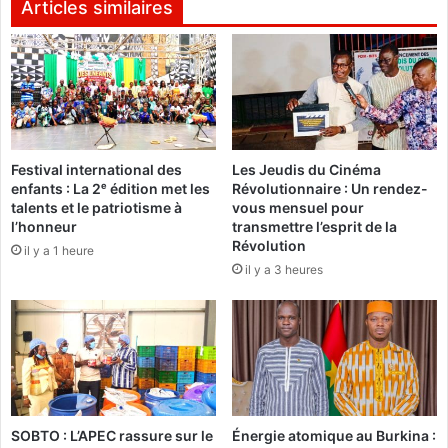
o
u
Articles similaires
p
n
e
e
d
s
’
à
u
l
n
a
e
p
Festival international des
Les Jeudis du Cinéma
a
r
enfants : La 2ᵉ édition met les
Révolutionnaire : Un rendez-
m
i
talents et le patriotisme à
vous mensuel pour
e
s
l’honneur
transmettre l’esprit de la
n
e
Révolution
il y a 1 heure
d
d
il y a 3 heures
e
e
a
d
u
é
N
c
i
i
g
s
é
i
r
o
SOBTO : L’APEC rassure sur le
Énergie atomique au Burkina :
i
n