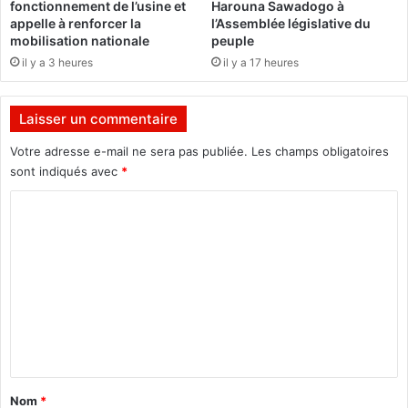
fonctionnement de l’usine et
Harouna Sawadogo à
a
s
appelle à renforcer la
l’Assemblée législative du
:
mobilisation nationale
peuple
L
il y a 3 heures
il y a 17 heures
e
c
r
Laisser un commentaire
e
d
Votre adresse e-mail ne sera pas publiée.
Les champs obligatoires
o
sont indiqués avec
*
d
C
u
M
o
B
m
D
C
m
e
n
t
a
Nom
*