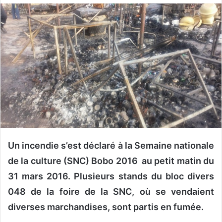
o
y
e
r
u
n
c
o
u
r
r
i
Un incendie s’est déclaré à la Semaine nationale
e
de la culture (SNC) Bobo 2016 au petit matin du
l
31 mars 2016. Plusieurs stands du bloc divers
048 de la foire de la SNC, où se vendaient
diverses marchandises, sont partis en fumée.