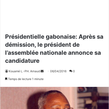
Présidentielle gabonaise: Après sa
démission, le président de
l’assemblée nationale annonce sa
candidature
Kouamé L.-PH. Arnaud
E
06/04/2016
0
n
Temps de lecture 1 minute
v
o
y
e
r