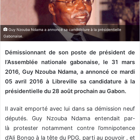
u
n
c
o
Guy Nzouba Ndama a annoncé sa candidature à la présidentielle
u
Gabonaise.
r
r
Démissionnant de son poste de président de
i
l’Assemblée nationale gabonaise, le 31 mars
e
2016, Guy Nzouba Ndama, a annoncé ce mardi
l
05 avril 2016 à Libreville sa candidature à la
présidentielle du 28 août prochain au Gabon.
Il avait emporté avec lui dans sa démission neuf
députés. Guy Nzouba Ndama entendait par-
là protester notamment contre l’omnipotence
d’Ali Bongo à la tête du PDG, parti au pouvoir , et