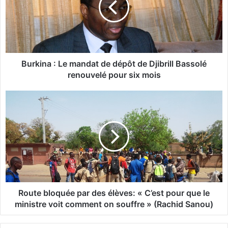
i
n
a
:
L
Burkina : Le mandat de dépôt de Djibrill Bassolé
e
renouvelé pour six mois
m
a
R
n
o
d
u
a
t
t
e
d
b
e
l
d
o
é
q
p
u
Route bloquée par des élèves: « C’est pour que le
ô
é
ministre voit comment on souffre » (Rachid Sanou)
t
e
d
p