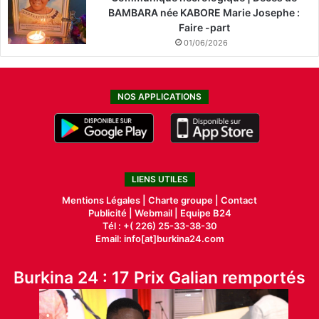
BAMBARA née KABORE Marie Josephe :
Faire -part
01/06/2026
NOS APPLICATIONS
LIENS UTILES
Mentions Légales |
Charte groupe |
Contact
Publicité
|
Webmail |
Equipe B24
Tél : +( 226) 25-33-38-30
Email: info[at]burkina24.com
Burkina 24 : 17 Prix Galian remportés