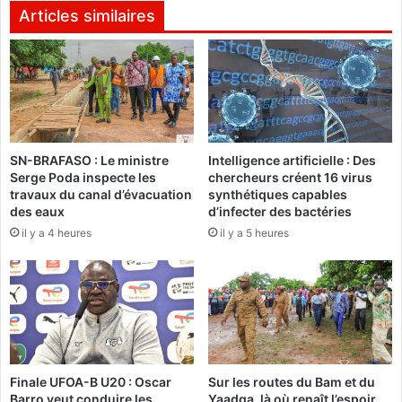
e
a
Articles similaires
D
r
j
d
i
e
b
s
r
é
i
l
l
è
SN-BRAFASO : Le ministre
Intelligence artificielle : Des
l
v
Serge Poda inspecte les
chercheurs créent 16 virus
B
e
travaux du canal d’évacuation
synthétiques capables
a
s
des eaux
d’infecter des bactéries
s
:
il y a 4 heures
il y a 5 heures
s
«
o
C
l
’
é
e
r
s
e
t
n
p
o
o
Finale UFOA-B U20 : Oscar
Sur les routes du Bam et du
u
u
Barro veut conduire les
Yaadga, là où renaît l’espoir