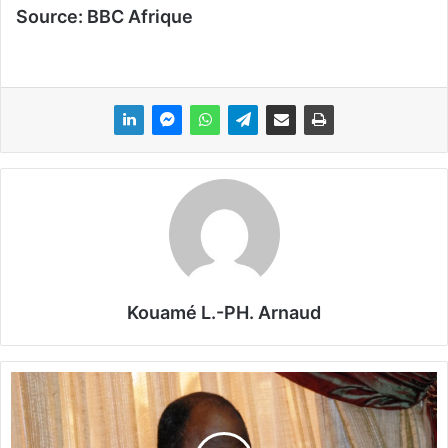
Source: BBC Afrique
Kouamé L.-PH. Arnaud
B
u
r
k