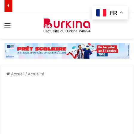
FR
Menu
Accueil
/
Actualité