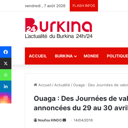
vendredi , 7 août 2026
FLASH INFOS
ACCUEIL
BURKINA
MONDE
POLITIQU
Accueil
/
Actualité
/
Ouaga : Des Journées de valor
Ouaga : Des Journées de val
annoncées du 29 au 30 avri
Noufou KINDO
E
14/04/2016
n