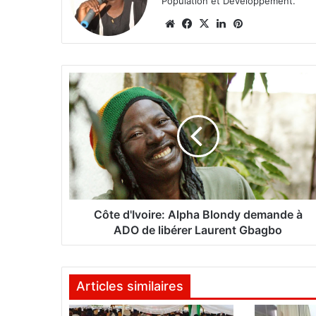
Population et Développement.
We
Fa
X
Lin
Pin
bsi
ce
ke
ter
te
bo
din
est
ok
C
ô
t
e
d
'
I
v
o
i
Côte d'Ivoire: Alpha Blondy demande à
r
ADO de libérer Laurent Gbagbo
e
:
A
Articles similaires
l
p