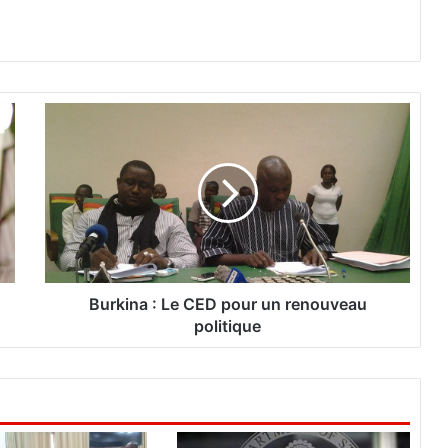
B
u
r
k
i
n
a
:
L
e
Burkina : Le CED pour un renouveau
C
politique
E
D
p
o
u