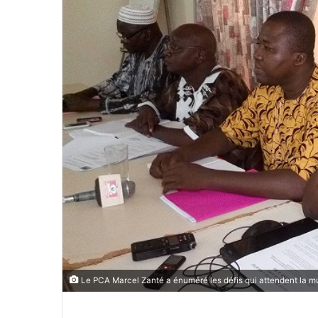
o
y
e
r
u
n
c
o
u
r
r
i
e
l
Le PCA Marcel Zanté a énuméré les défis qui attendent la m