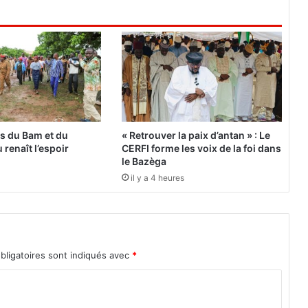
g
u
é
s
s
y
n
d
i
es du Bam et du
« Retrouver la paix d’antan » : Le
c
 renaît l’espoir
CERFI forme les voix de la foi dans
a
le Bazèga
u
il y a 4 heures
x
r
e
c
o
bligatoires sont indiqués avec
*
m
m
a
n