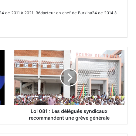
a24 de 2011 à 2021. Rédacteur en chef de Burkina24 de 2014 à
L
o
i
0
8
1
:
L
e
s
Loi 081 : Les délégués syndicaux
d
recommandent une grève générale
é
l
é