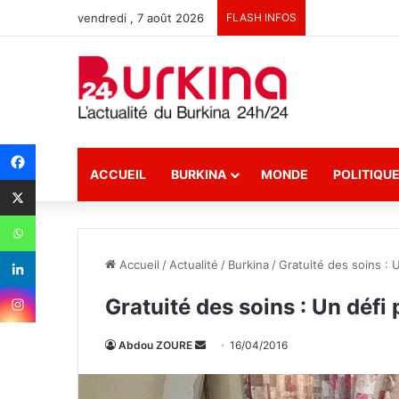
vendredi , 7 août 2026
FLASH INFOS
ACCUEIL
BURKINA
MONDE
POLITIQU
Accueil
/
Actualité
/
Burkina
/
Gratuité des soins : 
Gratuité des soins : Un défi
Abdou ZOURE
E
16/04/2016
n
v