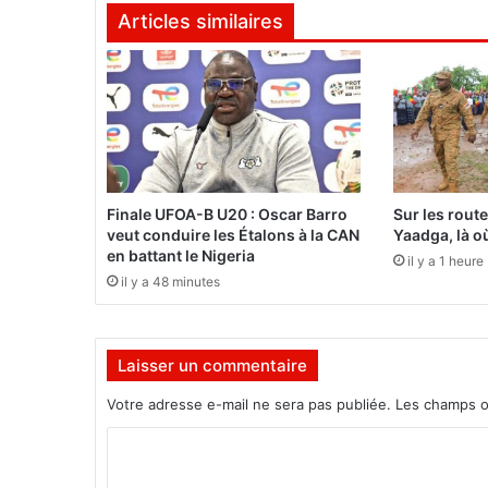
Articles similaires
:
V
o
i
c
i
l
e
s
Finale UFOA-B U20 : Oscar Barro
Sur les rout
a
veut conduire les Étalons à la CAN
Yaadga, là où
m
en battant le Nigeria
il y a 1 heure
b
il y a 48 minutes
i
t
i
Laisser un commentaire
o
n
Votre adresse e-mail ne sera pas publiée.
Les champs o
s
d
C
e
o
F