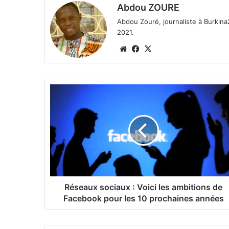
Abdou ZOURE
Abdou Zouré, journaliste à Burkin
2021.
We
Fa
X
bsi
ce
te
bo
ok
R
é
s
e
a
u
x
s
o
c
Réseaux sociaux : Voici les ambitions de
i
Facebook pour les 10 prochaines années
a
u
x