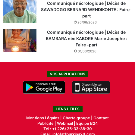
Communiqué nécrologique | Décès de
SAWADOGO BERNARD WENDIKONTE : Faire-
part
26/06/2026
Communiqué nécrologique | Décès de
BAMBARA née KABORE Marie Josephe :
Faire -part
01/06/2026
NOS APPLICATIONS
LIENS UTILES
Mentions Légales |
Charte groupe |
Contact
Publicité
|
Webmail |
Equipe B24
Tél : +( 226) 25-33-38-30
Email: info[at]burkina24.com