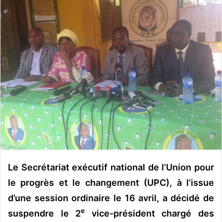
o
y
e
r
u
n
c
o
u
r
r
i
e
l
Le Secrétariat exécutif national de l’Union pour
le progrès et le changement (UPC), à l’issue
d’une session ordinaire le 16 avril, a décidé de
e
suspendre le 2
vice-président chargé des