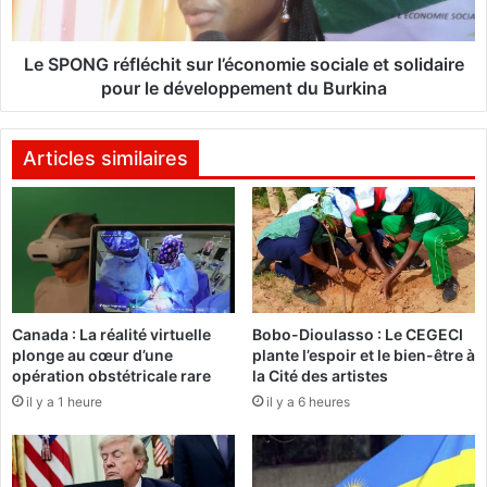
é
r
:
é
L
f
Le SPONG réfléchit sur l’économie sociale et solidaire
'
l
pour le développement du Burkina
a
é
n
c
a
h
Articles similaires
l
i
y
t
s
s
e
u
d
r
e
l
l
’
Canada : La réalité virtuelle
Bobo-Dioulasso : Le CEGECI
'
é
plonge au cœur d’une
plante l’espoir et le bien-être à
U
c
opération obstétricale rare
la Cité des artistes
n
o
il y a 1 heure
il y a 6 heures
i
n
o
o
n
m
d
i