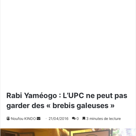
Rabi Yaméogo : L’UPC ne peut pas
garder des « brebis galeuses »
Noufou KINDO
E
21/04/2016
0
3 minutes de lecture
n
v