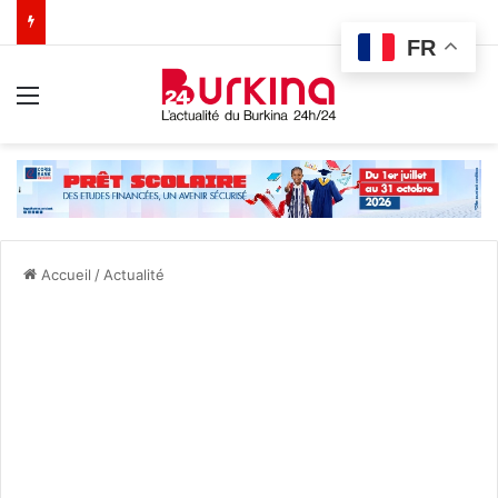
FR
Menu
Accueil
/
Actualité