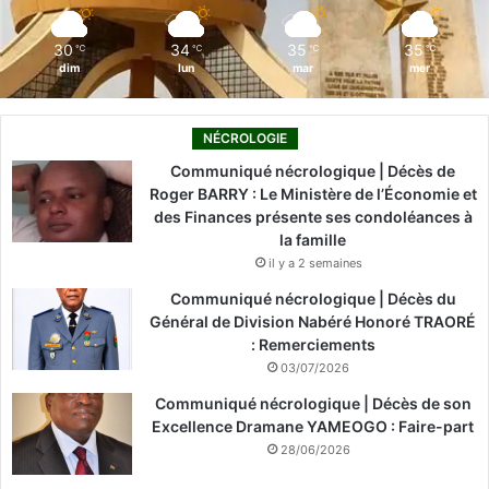
m
30
34
35
35
℃
℃
℃
℃
dim
lun
mar
mer
NÉCROLOGIE
Communiqué nécrologique | Décès de
Roger BARRY : Le Ministère de l’Économie et
des Finances présente ses condoléances à
la famille
il y a 2 semaines
Communiqué nécrologique | Décès du
Général de Division Nabéré Honoré TRAORÉ
: Remerciements
03/07/2026
Communiqué nécrologique | Décès de son
Excellence Dramane YAMEOGO : Faire-part
28/06/2026