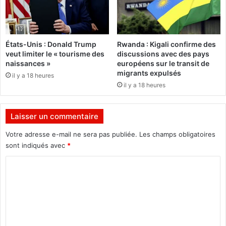
e
e
l
s
a
o
G
c
États-Unis : Donald Trump
Rwanda : Kigali confirme des
a
i
veut limiter le « tourisme des
discussions avec des pays
u
a
naissances »
européens sur le transit de
c
l
migrants expulsés
il y a 18 heures
h
e
il y a 18 heures
e
e
e
t
x
s
Laisser un commentaire
t
o
r
l
Votre adresse e-mail ne sera pas publiée.
Les champs obligatoires
a
i
sont indiqués avec
*
-
d
p
a
C
a
i
o
r
r
m
l
e
e
p
m
m
o
e
e