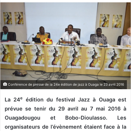
v
o
y
e
r
u
n
c
o
u
r
r
Conférence de presse de la 24e édition de jazz à Ouaga le 23 avril 2016
i
e
e
La 24
édition du festival Jazz à Ouaga est
l
prévue se tenir du 29 avril au 7 mai 2016 à
Ouagadougou et Bobo-Dioulasso. Les
organisateurs de l’évènement étaient face à la