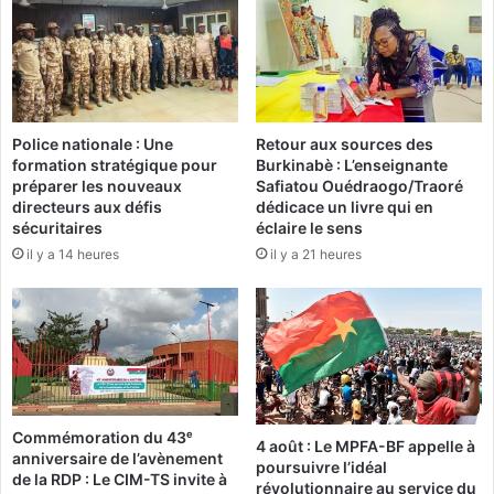
o
n
u
y
r
m
s
a
N
t
e
n
Police nationale : Une
Retour aux sources des
s
’
formation stratégique pour
Burkinabè : L’enseignante
c
e
préparer les nouveaux
Safiatou Ouédraogo/Traoré
a
x
directeurs aux défis
dédicace un livre qui en
f
i
sécuritaires
éclaire le sens
é
s
il y a 14 heures
il y a 21 heures
G
t
e
e
t
p
s
a
t
s
a
s
r
u
t
r
Commémoration du 43ᵉ
e
4 août : Le MPFA-BF appelle à
l
anniversaire de l’avènement
poursuivre l’idéal
d
e
de la RDP : Le CIM-TS invite à
révolutionnaire au service du
A
s