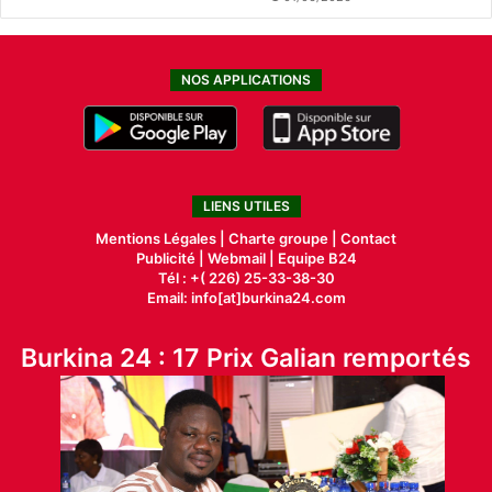
NOS APPLICATIONS
LIENS UTILES
Mentions Légales |
Charte groupe |
Contact
Publicité
|
Webmail |
Equipe B24
Tél : +( 226) 25-33-38-30
Email: info[at]burkina24.com
Burkina 24 : 17 Prix Galian remportés