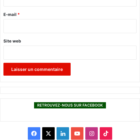
r
e
E-mail
*
*
Site web
RETROUVEZ-NOUS SUR FACEBOOK
F
X
L
Y
I
T