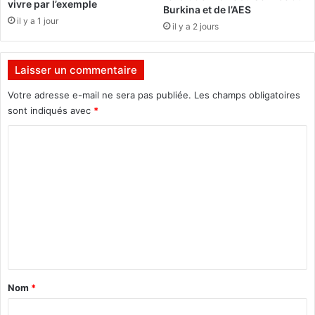
vivre par l’exemple
Burkina et de l’AES
f
r
il y a 1 jour
il y a 2 jours
r
é
i
s
c
e
Laisser un commentaire
a
a
2
u
Votre adresse e-mail ne sera pas publiée.
Les champs obligatoires
0
x
sont indiqués avec
*
1
s
5
o
C
c
o
i
a
m
u
m
x
e
!
n
t
a
Nom
*
i