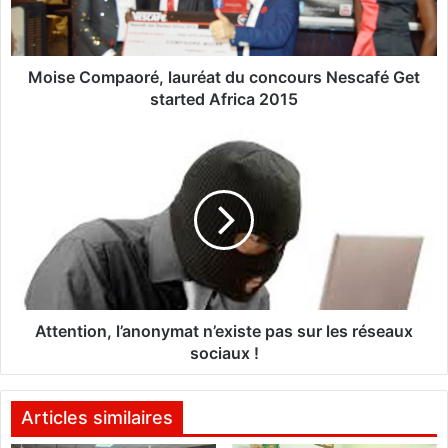
o
m
p
a
Moise Compaoré, lauréat du concours Nescafé Get
o
started Africa 2015
r
é
A
,
t
l
t
a
e
u
n
r
t
é
i
a
o
t
n
d
,
Attention, l’anonymat n’existe pas sur les réseaux
u
l
sociaux !
c
’
o
a
n
n
Articles similaires
c
o