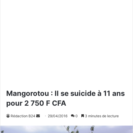
Mangorotou : Il se suicide à 11 ans
pour 2 750 F CFA
Rédaction B24
E
29/04/2016
0
3 minutes de lecture
n
v