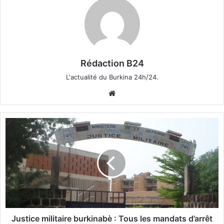
Rédaction B24
L'actualité du Burkina 24h/24.
We
bsi
te
J
u
s
t
i
c
e
m
i
l
Justice militaire burkinabè : Tous les mandats d’arrêt