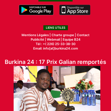
LIENS UTILES
Mentions Légales |
Charte groupe |
Contact
Publicité
|
Webmail |
Equipe B24
Tél : +( 226) 25-33-38-30
Email: info[at]burkina24.com
Burkina 24 : 17 Prix Galian remportés