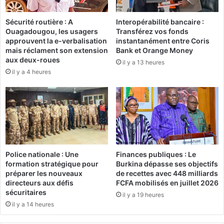
e
o
s
n
Sécurité routière : A
Interopérabilité bancaire :
m
p
Ouagadougou, les usagers
Transférez vos fonds
a
u
approuvent la e-verbalisation
instantanément entre Coris
n
b
mais réclament son extension
Bank et Orange Money
d
l
aux deux-roues
il y a 13 heures
a
i
il y a 4 heures
t
q
s
u
d
e
’
:
a
l
r
e
r
S
ê
Y
Police nationale : Une
Finances publiques : Le
t
N
formation stratégique pour
Burkina dépasse ses objectifs
a
A
préparer les nouveaux
de recettes avec 448 milliards
n
P
directeurs aux défis
FCFA mobilisés en juillet 2026
n
A
sécuritaires
il y a 19 heures
u
G
il y a 14 heures
l
E
é
R