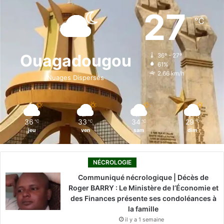
e
k
T
t
T
27
℃
b
e
u
a
o
o
d
b
g
k
Ouagadougou
36º - 27º
61%
o
i
e
r
2.66 km/h
Nuages Dispersés
k
n
a
m
36
33
34
29
℃
℃
℃
℃
jeu
ven
sam
dim
NÉCROLOGIE
Communiqué nécrologique | Décès de
Roger BARRY : Le Ministère de l’Économie et
des Finances présente ses condoléances à
la famille
il y a 1 semaine