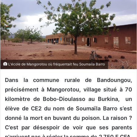
o
y
e
r
u
n
c
o
u
L'école de Mangorotou où fréquentait feu Soumaïla Barro
r
r
Dans la commune rurale de Bandoungou,
i
précisément à Mangorotou, village situé à 70
e
kilomètre de Bobo-Dioulasso au Burkina, un
l
élève de CE2 du nom de Soumaïla Barro s’est
donné la mort en buvant du poison. La raison ?
C’est par désespoir de voir que ses parents
n’arrivent pas à régler la somme de 2 750 F CFA,