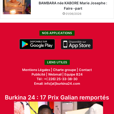
BAMBARA née KABORE Marie Josephe :
Faire -part
01/06/2026
NOS APPLICATIONS
LIENS UTILES
Mentions Légales |
Charte groupe |
Contact
Publicité
|
Webmail |
Equipe B24
Tél : +( 226) 25-33-38-30
Email: info[at]burkina24.com
Burkina 24 : 17 Prix Galian remportés