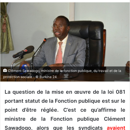
v
o
y
e
r
u
n
c
o
u
Clément Sawadogo, ministre de la fonction publique, du travail et de la
r
protection sociale - © Burkina 24
r
i
La question de la mise en œuvre de la loi 081
e
portant statut de la Fonction publique est sur le
l
point d’être réglée. C’est ce qu’affirme le
ministre de la Fonction publique Clément
Sawadogo, alors que les syndicats
avaient