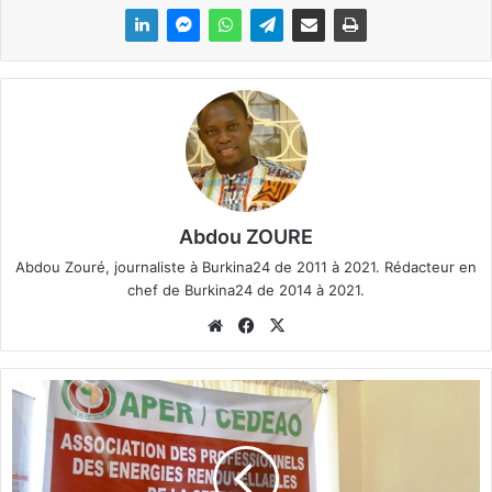
Abdou ZOURE
Abdou Zouré, journaliste à Burkina24 de 2011 à 2021. Rédacteur en
chef de Burkina24 de 2014 à 2021.
We
Fa
X
bsi
ce
te
bo
E
ok
n
e
r
g