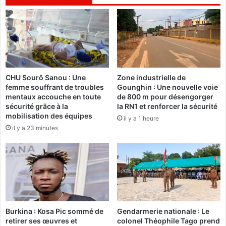
i
p
q
a
u
l
e
e
:
s
«
2
O
0
CHU Sourô Sanou : Une
Zone industrielle de
n
1
femme souffrant de troubles
Gounghin : Une nouvelle voie
a
6
mentaux accouche en toute
de 800 m pour désengorger
l
:
sécurité grâce à la
la RN1 et renforcer la sécurité
à
L
mobilisation des équipes
il y a 1 heure
u
e
il y a 23 minutes
n
s
‘
é
’
l
g
è
â
v
t
e
e
s
a
d
Burkina : Kosa Pic sommé de
Gendarmerie nationale : Le
u
e
retirer ses œuvres et
colonel Théophile Tago prend
’