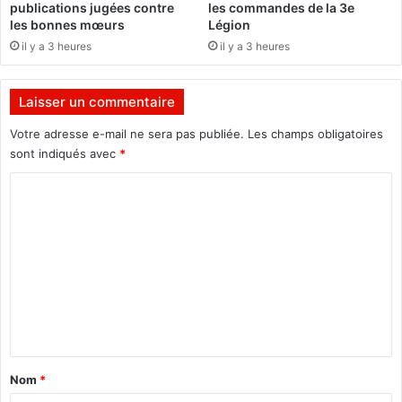
l
publications jugées contre
les commandes de la 3e
’
’
les bonnes mœurs
Légion
»
e
il y a 3 heures
il y a 3 heures
(
x
P
-
r
L
Laisser un commentaire
o
T
f
O
Votre adresse e-mail ne sera pas publiée.
Les champs obligatoires
.
o
sont indiqués avec
*
Y
n
C
a
t
o
d
o
A
é
m
z
j
o
à
m
u
‟
e
m
v
a
n
o
h
t
t
)
é
a
”
Nom
*
i