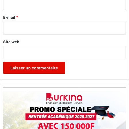
r
e
E-mail
*
*
Site web