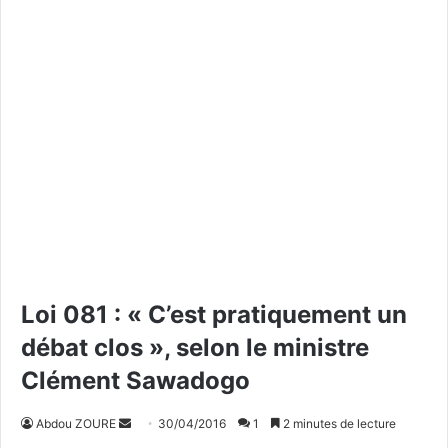
Loi 081 : « C’est pratiquement un
débat clos », selon le ministre
Clément Sawadogo
Abdou ZOURE
E
30/04/2016
1
2 minutes de lecture
n