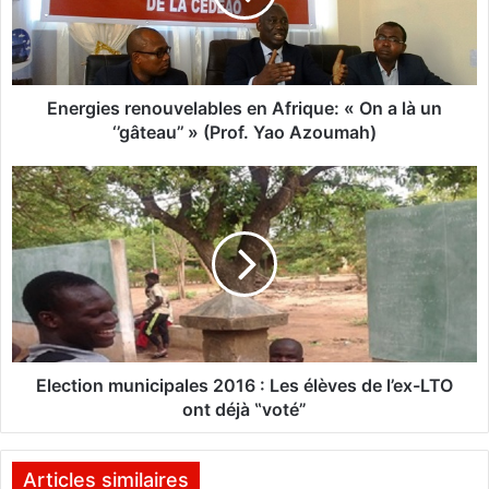
i
e
s
r
e
Energies renouvelables en Afrique: « On a là un
n
‘’gâteau’’ » (Prof. Yao Azoumah)
o
u
E
v
l
e
e
l
c
a
t
b
i
l
o
e
n
s
m
e
u
Election municipales 2016 : Les élèves de l’ex-LTO
n
n
ont déjà ‟voté”
A
i
f
c
r
i
Articles similaires