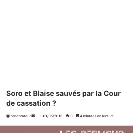
Soro et Blaise sauvés par la Cour
de cassation ?
observateur
E
01/05/2016
0
4 minutes de lecture
n
v