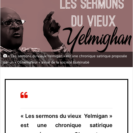
o
y
e
r
u
n
c
o
« Les sermons du vieux Yelmigan » est une chronique satirique proposée
u
par un « Observateur » avisé de la société burkinabè
r
r
i
e
l
« Les sermons du vieux Yelmigan »
est une chronique satirique