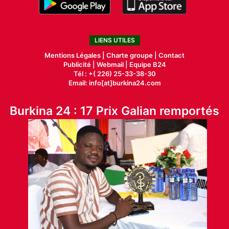
LIENS UTILES
Mentions Légales |
Charte groupe |
Contact
Publicité
|
Webmail |
Equipe B24
Tél : +( 226) 25-33-38-30
Email: info[at]burkina24.com
Burkina 24 : 17 Prix Galian remportés