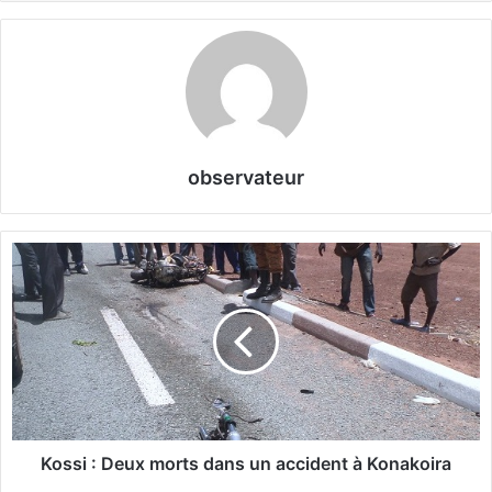
observateur
K
o
s
s
i
:
D
e
u
x
Kossi : Deux morts dans un accident à Konakoira
m