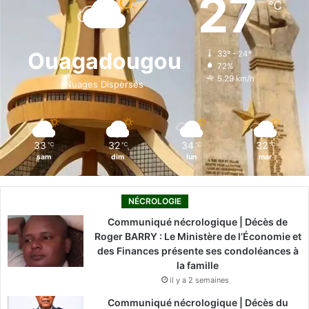
27
℃
b
e
u
a
o
o
d
b
g
k
Ouagadougou
33º - 24º
72%
o
i
e
r
5.29 km/h
Nuages Dispersés
k
n
a
m
33
32
34
32
℃
℃
℃
℃
sam
dim
lun
mar
NÉCROLOGIE
Communiqué nécrologique | Décès de
Roger BARRY : Le Ministère de l’Économie et
des Finances présente ses condoléances à
la famille
il y a 2 semaines
Communiqué nécrologique | Décès du