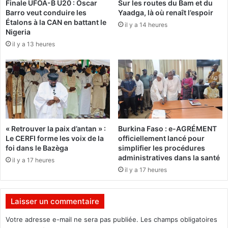
Finale UFOA-B U20 : Oscar
Sur les routes du Bam et du
n
Barro veut conduire les
Yaadga, là où renaît l’espoir
a
:
Étalons à la CAN en battant le
k
il y a 14 heures
L
Nigeria
o
e
il y a 13 heures
i
s
r
t
a
r
a
v
a
i
l
« Retrouver la paix d’antan » :
Burkina Faso : e-AGRÉMENT
l
Le CERFI forme les voix de la
officiellement lancé pour
e
foi dans le Bazèga
simplifier les procédures
u
administratives dans la santé
il y a 17 heures
r
il y a 17 heures
s
r
é
Laisser un commentaire
c
l
Votre adresse e-mail ne sera pas publiée.
Les champs obligatoires