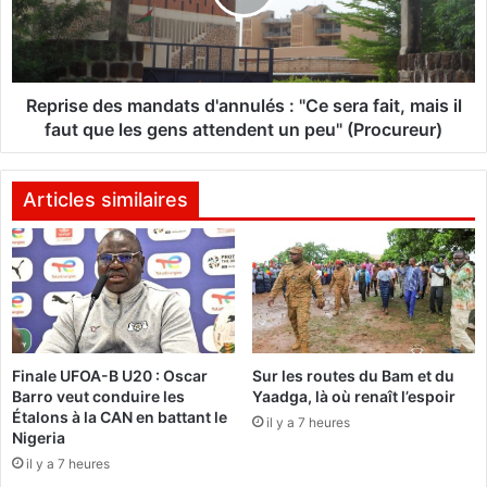
c
s
S
e
y
d
s
e
t
s
Reprise des mandats d'annulés : "Ce sera fait, mais il
e
m
faut que les gens attendent un peu" (Procureur)
m
a
a
n
p
d
Articles similaires
e
a
r
t
d
s
u
d
s
'
o
a
n
n
Finale UFOA-B U20 : Oscar
Sur les routes du Bam et du
b
n
Barro veut conduire les
Yaadga, là où renaît l’espoir
a
u
Étalons à la CAN en battant le
t
il y a 7 heures
l
Nigeria
t
é
il y a 7 heures
e
s