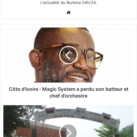
L'actualité du Burkina 24h/24.
We
bsi
te
C
ô
t
e
d
’
I
v
o
i
Côte d’Ivoire : Magic System a perdu son batteur et
r
chef d’orchestre
e
:
R
M
e
a
p
g
r
i
i