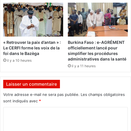
u
:
r
"
e
C
t
e
c
s
h
e
e
r
« Retrouver la paix d’antan » :
Burkina Faso : e-AGRÉMENT
f
a
Le CERFI forme les voix de la
officiellement lancé pour
d
f
foi dans le Bazèga
simplifier les procédures
’
a
administratives dans la santé
il y a 10 heures
o
i
il y a 11 heures
r
t
c
,
h
m
Laisser un commentaire
e
a
s
i
Votre adresse e-mail ne sera pas publiée.
Les champs obligatoires
t
s
sont indiqués avec
*
r
i
e
C
l
f
o
a
m
u