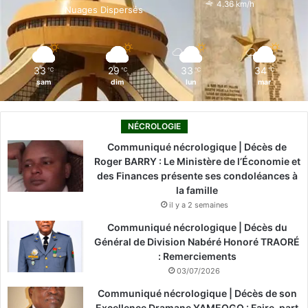
o
i
e
r
4.36 km/h
Nuages Dispersés
k
n
a
m
33
29
33
34
℃
℃
℃
℃
sam
dim
lun
mar
NÉCROLOGIE
Communiqué nécrologique | Décès de
Roger BARRY : Le Ministère de l’Économie et
des Finances présente ses condoléances à
la famille
il y a 2 semaines
Communiqué nécrologique | Décès du
Général de Division Nabéré Honoré TRAORÉ
: Remerciements
03/07/2026
Communiqué nécrologique | Décès de son
Excellence Dramane YAMEOGO : Faire-part