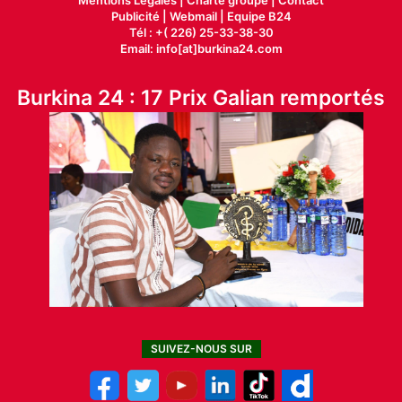
Publicité
|
Webmail |
Equipe B24
Tél : +( 226) 25-33-38-30
Email: info[at]burkina24.com
Burkina 24 : 17 Prix Galian remportés
SUIVEZ-NOUS SUR