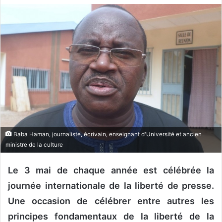
v
o
y
e
r
u
n
c
o
u
r
Baba Haman, journaliste, écrivain, enseignant d'Université et ancien
r
ministre de la culture
i
e
Le 3 mai de chaque année est célébrée la
l
journée internationale de la liberté de presse.
Une occasion de célébrer entre autres les
principes fondamentaux de la liberté de la