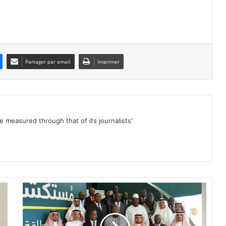
Partager par email
Imprimer
be measured through that of its journalists'
R
o
c
h