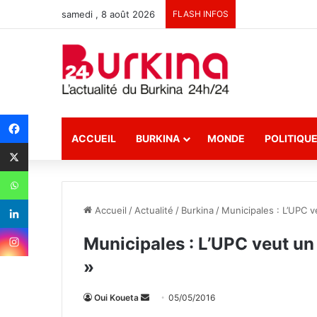
samedi , 8 août 2026
FLASH INFOS
ACCUEIL
BURKINA
MONDE
POLITIQU
Accueil
/
Actualité
/
Burkina
/
Municipales : L’UPC 
Municipales : L’UPC veut u
»
Oui Koueta
E
05/05/2016
n