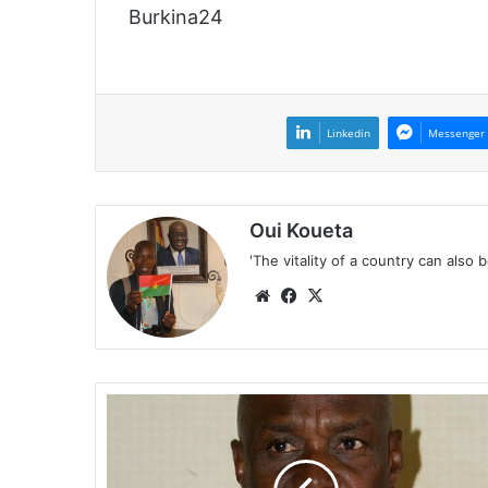
Burkina24
Linkedin
Messenger
Oui Koueta
'The vitality of a country can also 
We
Fa
X
bsi
ce
te
bo
ok
U
P
C
: