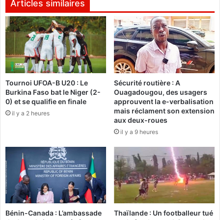
a
s
Articles similaires
p
h
p
a
r
s
o
a
u
s
v
'
e
e
Tournoi UFOA-B U20 : Le
Sécurité routière : A
f
n
Burkina Faso bat le Niger (2-
Ouagadougou, des usagers
i
p
0) et se qualifie en finale
approuvent la e-verbalisation
n
r
mais réclament son extension
il y a 2 heures
a
e
aux deux-roues
l
n
il y a 9 heures
e
d
m
à
e
l
n
'
t
A
l
m
e
b
b
a
Bénin-Canada : L’ambassade
Thaïlande : Un footballeur tué
u
s