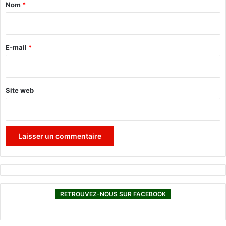
a
Nom
*
i
r
e
E-mail
*
*
Site web
RETROUVEZ-NOUS SUR FACEBOOK