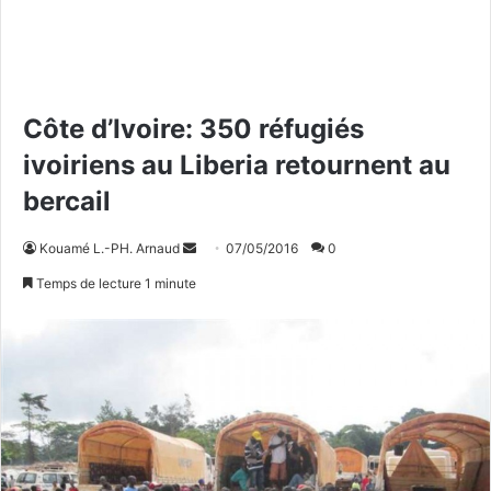
Côte d’Ivoire: 350 réfugiés
ivoiriens au Liberia retournent au
bercail
Kouamé L.-PH. Arnaud
E
07/05/2016
0
n
Temps de lecture 1 minute
v
o
y
e
r
u
n
c