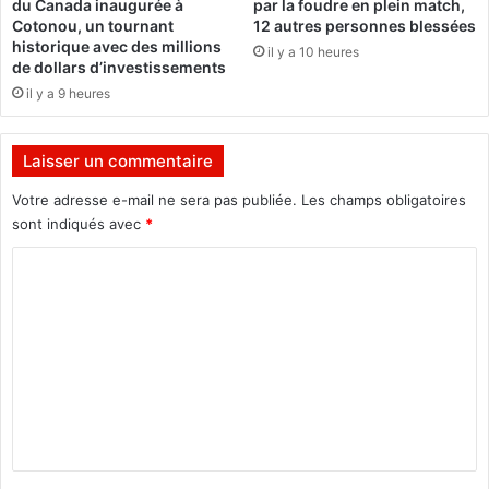
du Canada inaugurée à
par la foudre en plein match,
d
s
Cotonou, un tournant
12 autres personnes blessées
g
a
historique avec des millions
il y a 10 heures
e
d
de dollars d’investissements
t
e
il y a 9 heures
2
a
0
m
1
é
Laisser un commentaire
6
r
Votre adresse e-mail ne sera pas publiée.
Les champs obligatoires
i
c
sont indiqués avec
*
a
C
i
n
o
e
m
m
e
n
t