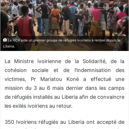
o
u
r
r
i
e
Le HCR aide un premier groupe de réfugiés ivoiriens à rentrer depuis le
Libéria.
l
La Ministre ivoirienne de la Solidarité, de la
cohésion sociale et de l’indemnisation des
victimes, Pr Mariatou Koné a effectué une
mission du 3 au 6 mais dernier dans les camps
de réfugiés installés au Liberia afin de convaincre
les exilés ivoiriens au retour.
350 Ivoiriens réfugiés au Liberia ont accepté de