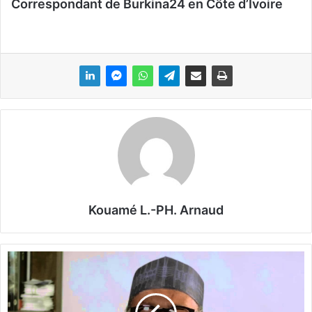
Correspondant de Burkina24 en Côte d’Ivoire
Kouamé L.-PH. Arnaud
N
i
g
é