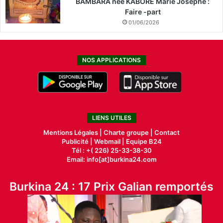
BAMBARA née KABORE Marie Josephe :
Faire -part
01/06/2026
NOS APPLICATIONS
LIENS UTILES
Mentions Légales |
Charte groupe |
Contact
Publicité
|
Webmail |
Equipe B24
Tél : +( 226) 25-33-38-30
Email: info[at]burkina24.com
Burkina 24 : 17 Prix Galian remportés