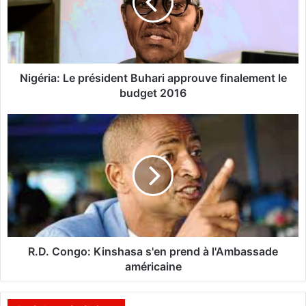
r
i
a
:
L
e
Nigéria: Le président Buhari approuve finalement le
p
budget 2016
r
é
R
s
.
i
D
d
.
e
C
n
o
t
n
B
g
u
o
h
:
R.D. Congo: Kinshasa s'en prend à l'Ambassade
a
K
américaine
r
i
i
n