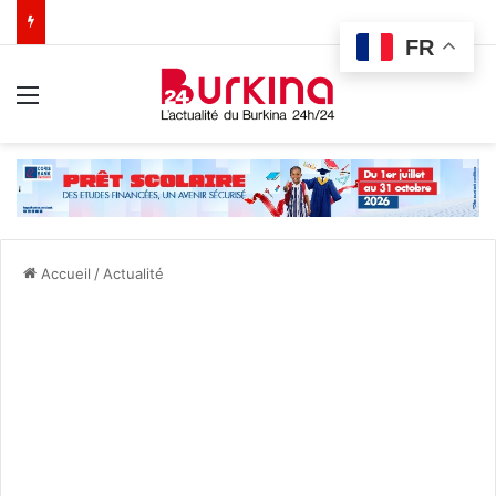
FR
Menu
Accueil
/
Actualité