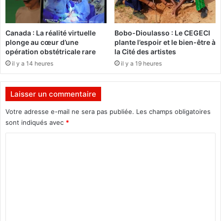
t
s
7
q
d
u
Canada : La réalité virtuelle
Bobo-Dioulasso : Le CEGECI
e
a
plonge au cœur d’une
plante l’espoir et le bien-être à
O
l
opération obstétricale rare
la Cité des artistes
u
i
il y a 14 heures
il y a 19 heures
a
f
g
i
a
é
Laisser un commentaire
s
s
Votre adresse e-mail ne sera pas publiée.
Les champs obligatoires
o
sont indiqués avec
*
n
C
t
c
o
o
m
n
n
m
u
e
s
n