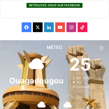
RETROUVEZ-NOUS SUR FACEBOOK
F
X
L
Y
I
T
a
i
o
n
i
c
n
u
s
k
MÉTÉO
e
k
T
t
T
25
℃
b
e
u
a
o
o
d
b
g
k
Ouagadougou
36º - 24º
71%
o
i
e
r
3.44 km/h
Nuages Dispersés
k
n
a
m