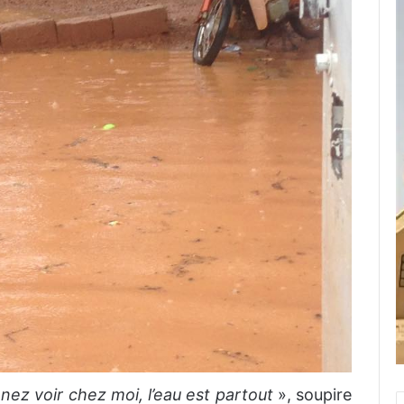
enez voir chez moi, l’eau est partout
», soupire