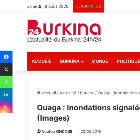
samedi , 8 août 2026
FLASH INFOS
ACCUEIL
BURKINA
MONDE
POLITIQU
Accueil
/
Actualité
/
Burkina
/
Ouaga : Inondations s
Ouaga : Inondations signalé
(Images)
Noufou KINDO
E
20/05/2016
n