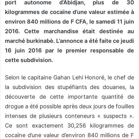
port autonome d’Abidjan, plus de 30
o
kilogrammes de cocaïne d’une valeur estimée à
u
environ 840 millions de F CFA, le samedi 11 juin
r
r
2016. Cette marchandise était destinée au
i
marché burkinabè. L’annonce a été faite ce jeudi
e
16 juin 2016 par le premier responsable de
l
cette subdivision.
Selon le capitaine Gahan Lehi Honoré, le chef de
la subdivision des stupéfiants des douanes, la
découverte de cette importante quantité de
drogue a été possible après deux jours de fouilles
intenses de plusieurs conteneurs « suspects ».
Ce sont exactement 30,256 kilogrammes de
cocaïne d’une valeur d’environ 840 millions de F