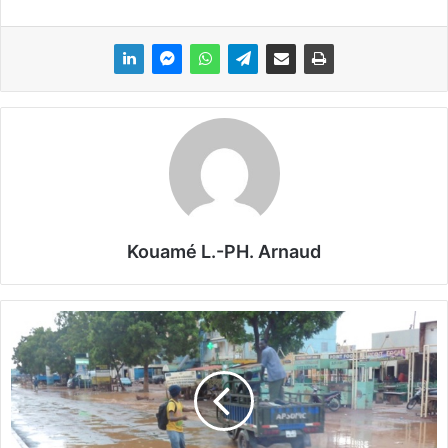
Kouamé L.-PH. Arnaud
R
e
g
a
r
d
c