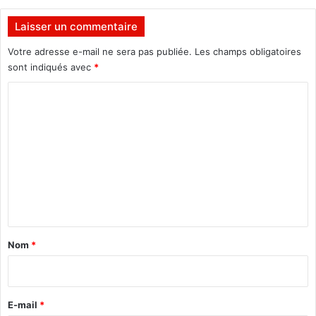
u
s
s
e
Laisser un commentaire
a
s
g
p
Votre adresse e-mail ne sera pas publiée.
Les champs obligatoires
e
r
sont indiqués avec
*
r
i
C
s
t
d
s
o
e
m
l
a
m
r
e
o
u
n
t
t
e
a
Nom
*
i
r
e
E-mail
*