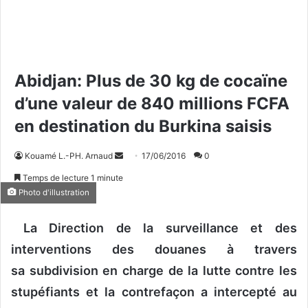
Abidjan: Plus de 30 kg de cocaïne
d’une valeur de 840 millions FCFA
en destination du Burkina saisis
Kouamé L.-PH. Arnaud
E
17/06/2016
0
n
Temps de lecture 1 minute
v
Photo d'illustration
o
y
La Direction de la surveillance et des
e
interventions des douanes à travers
r
sa subdivision en charge de la lutte contre les
u
n
stupéfiants et la contrefaçon a intercepté au
c