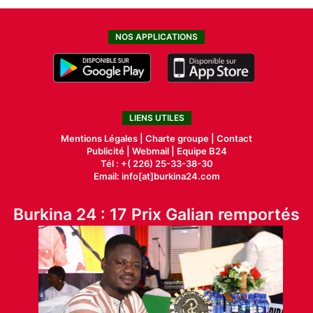
NOS APPLICATIONS
LIENS UTILES
Mentions Légales |
Charte groupe |
Contact
Publicité
|
Webmail |
Equipe B24
Tél : +( 226) 25-33-38-30
Email: info[at]burkina24.com
Burkina 24 : 17 Prix Galian remportés