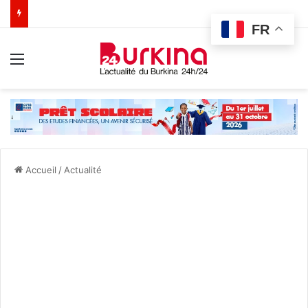
FR
Menu
Accueil
/
Actualité