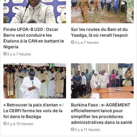
a
r
d
r
o
o
u
r
Finale UFOA-B U20 : Oscar
Sur les routes du Bam et du
g
i
Barro veut conduire les
Yaadga, là où renaît l’espoir
o
s
Étalons à la CAN en battant le
u
il y a 7 heures
t
Nigeria
:
e
il y a 7 heures
L
c
e
r
c
i
a
s
l
t
v
a
a
l
i
l
« Retrouver la paix d’antan » :
Burkina Faso : e-AGRÉMENT
r
i
Le CERFI forme les voix de la
officiellement lancé pour
e
s
foi dans le Bazèga
simplifier les procédures
d
e
administratives dans la santé
il y a 10 heures
e
l
il y a 11 heures
s
e