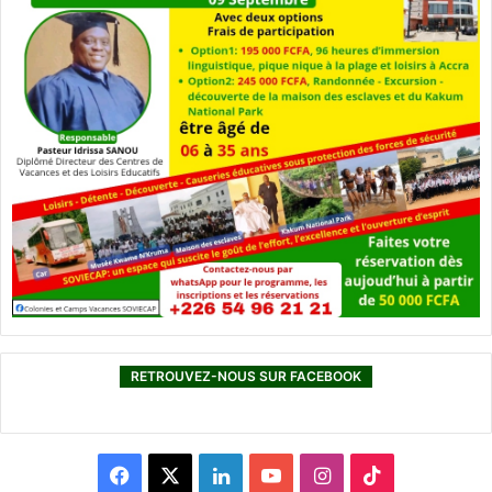
RETROUVEZ-NOUS SUR FACEBOOK
F
X
L
Y
I
T