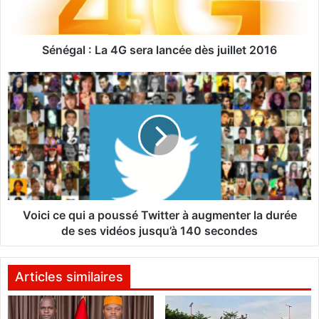
l
:
L
a
Sénégal : La 4G sera lancée dès juillet 2016
4
G
V
s
o
e
i
r
c
a
i
l
c
a
e
n
q
c
u
é
i
Voici ce qui a poussé Twitter à augmenter la durée
e
a
de ses vidéos jusqu’à 140 secondes
d
p
è
o
s
u
Articles similaires
j
s
u
s
i
é