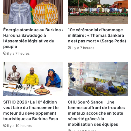
l
T
l
w
e
i
t
t
Énergie atomique au Burkina :
10e cérémonial d’hommage
2
t
Harouna Sawadogo à
militaire : « Thomas Sankara
0
e
l’Assemblée législative du
n’est pas mort » (Serge Poda)
1
r
peuple
il y a 7 heures
6
à
il y a 7 heures
a
u
g
m
e
n
t
e
SITHO 2026 : La 16ᵉ édition
CHU Sourô Sanou : Une
r
veut faire du financement le
femme souffrant de troubles
l
moteur du développement
mentaux accouche en toute
a
touristique au Burkina Faso
sécurité grâce à la
d
mobilisation des équipes
il y a 10 heures
u