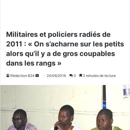
Militaires et policiers radiés de
2011 : « On s’acharne sur les petits
alors qu’il y a de gros coupables
dans les rangs »
Rédaction B24
E
24/06/2016
0
2 minutes de lecture
n
v
o
y
e
r
u