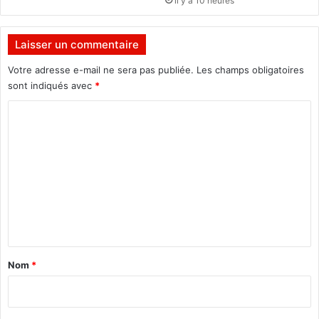
il y a 10 heures
r
é
e
Laisser un commentaire
d
e
Votre adresse e-mail ne sera pas publiée.
Les champs obligatoires
s
sont indiqués avec
*
e
C
s
v
o
i
m
d
é
m
o
e
s
n
j
u
t
s
a
q
Nom
*
u
i
’
r
à