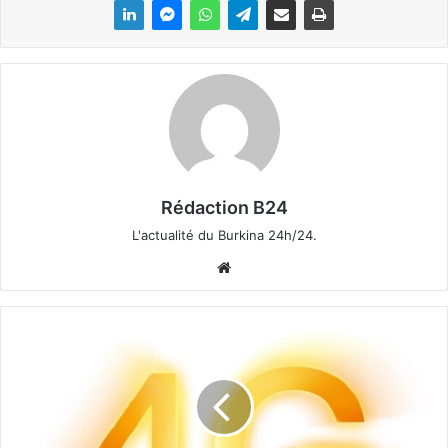
Rédaction B24
L'actualité du Burkina 24h/24.
We
bsi
te
S
é
n
é
g
a