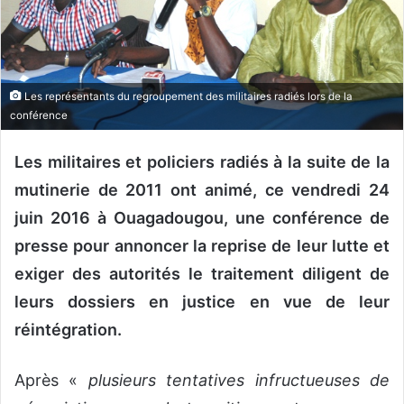
n
c
o
u
r
Les représentants du regroupement des militaires radiés lors de la
r
conférence
i
e
Les militaires et policiers radiés à la suite de la
l
mutinerie de 2011 ont animé, ce vendredi 24
juin 2016 à Ouagadougou, une conférence de
presse pour annoncer la reprise de leur lutte et
exiger des autorités le traitement diligent de
leurs dossiers en justice en vue de leur
réintégration.
Après «
plusieurs tentatives infructueuses de