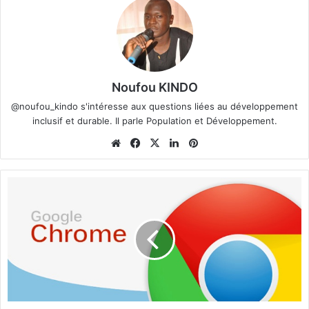
Noufou KINDO
@noufou_kindo s'intéresse aux questions liées au développement
inclusif et durable. Il parle Population et Développement.
We
Fa
X
Lin
Pin
bsi
ce
ke
ter
te
bo
din
est
U
ok
n
b
u
g
d
a
n
s