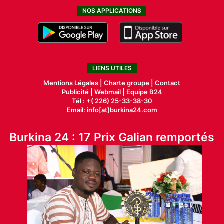
NOS APPLICATIONS
LIENS UTILES
Mentions Légales |
Charte groupe |
Contact
Publicité
|
Webmail |
Equipe B24
Tél : +( 226) 25-33-38-30
Email: info[at]burkina24.com
Burkina 24 : 17 Prix Galian remportés