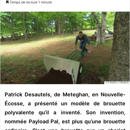
Temps de lecture 1 minute
v
o
y
e
r
u
n
c
o
u
r
r
i
Patrick Desautels, de Meteghan, en Nouvelle-
e
Écosse, a présenté un modèle de brouette
l
polyvalente qu’il a inventé.
Son invention,
nommée Payload Pal, est plus qu’une brouette