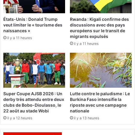
i
d
t
u
d
r
États-Unis : Donald Trump
Rwanda : Kigali confirme des
e
e
veut limiter le « tourisme des
discussions avec des pays
t
s
naissances »
européens sur le transit de
é
d
migrants expulsés
il y a 11 heures
l
e
il y a 11 heures
é
d
c
é
h
d
a
o
r
u
g
a
e
n
r
e
Super Coupe AJSB 2026 : Un
Lutte contre le paludisme : Le
d
m
derby très attendu entre deux
Burkina Faso intensifie la
e
e
clubs de Bobo-Dioulasso, le
riposte avec une campagne
s
n
22 août au stade Wobi
nationale
v
t
il y a 12 heures
il y a 13 heures
i
e
d
n
é
A