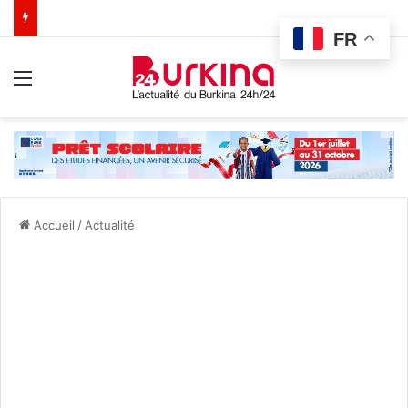
FR
Menu
Accueil
/
Actualité