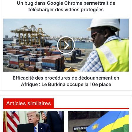
G
Un bug dans Google Chrome permettrait de
o
télécharger des vidéos protégées
o
g
E
l
f
e
f
C
i
h
c
r
a
o
c
m
i
e
t
p
é
Efficacité des procédures de dédouanement en
e
d
Afrique : Le Burkina occupe la 10e place
r
e
m
s
e
p
Articles similaires
t
r
t
o
r
c
a
é