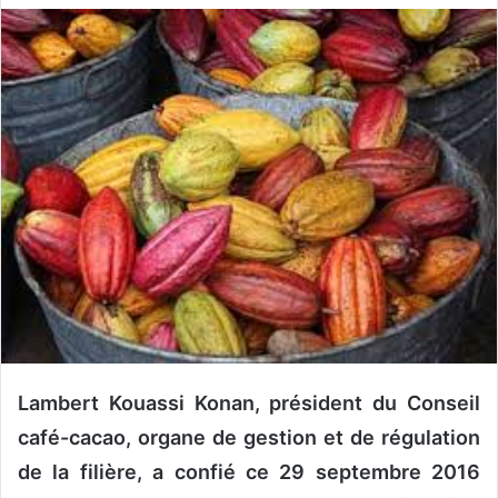
v
o
y
e
r
u
n
c
o
u
r
r
i
e
l
Lambert Kouassi Konan, président du Conseil
café-cacao, organe de gestion et de régulation
de la filière, a confié ce 29 septembre 2016