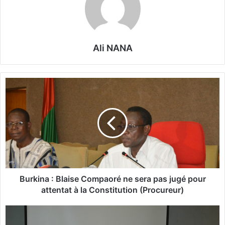
Ali NANA
B
u
r
k
i
n
a
:
B
l
Burkina : Blaise Compaoré ne sera pas jugé pour
a
attentat à la Constitution (Procureur)
i
s
S
e
é