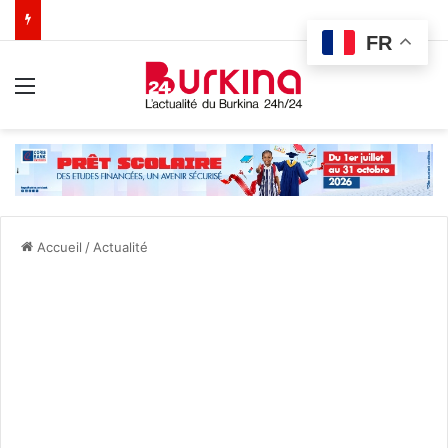
FR
Menu
Accueil
/
Actualité