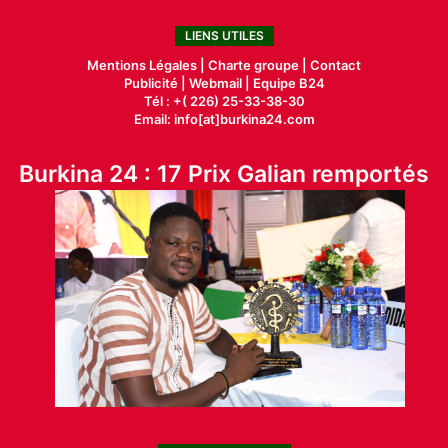
LIENS UTILES
Mentions Légales |
Charte groupe |
Contact
Publicité
|
Webmail |
Equipe B24
Tél : +( 226) 25-33-38-30
Email: info[at]burkina24.com
Burkina 24 : 17 Prix Galian remportés