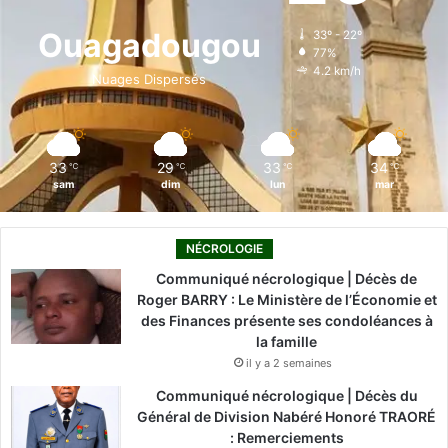
o
d
b
g
k
Ouagadougou
33º - 22º
77%
o
i
e
r
4.2 km/h
Nuages Dispersés
k
n
a
m
33
29
33
34
℃
℃
℃
℃
sam
dim
lun
mar
NÉCROLOGIE
Communiqué nécrologique | Décès de
Roger BARRY : Le Ministère de l’Économie et
des Finances présente ses condoléances à
la famille
il y a 2 semaines
Communiqué nécrologique | Décès du
Général de Division Nabéré Honoré TRAORÉ
: Remerciements