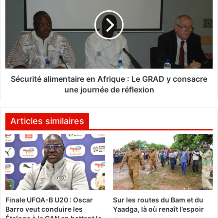
C
c
o
u
m
r
p
i
a
t
o
é
r
a
é
l
Sécurité alimentaire en Afrique : Le GRAD y consacre
n
i
une journée de réflexion
e
m
s
e
e
n
Articles similaires
r
t
a
a
p
i
a
r
s
e
j
u
e
Finale UFOA-B U20 : Oscar
Sur les routes du Bam et du
g
n
Barro veut conduire les
Yaadga, là où renaît l’espoir
é
A