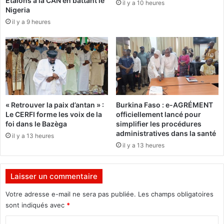
Étalons à la CAN en battant le
p
il y a 10 heures
f
Nigeria
o
r
il y a 9 heures
u
i
r
q
a
u
t
e
t
e
:
n
L
t
e
« Retrouver la paix d’antan » :
Burkina Faso : e-AGRÉMENT
a
G
Le CERFI forme les voix de la
officiellement lancé pour
t
R
foi dans le Bazèga
simplifier les procédures
à
A
administratives dans la santé
il y a 13 heures
l
D
il y a 13 heures
a
y
C
c
o
o
Laisser un commentaire
n
n
s
s
Votre adresse e-mail ne sera pas publiée.
Les champs obligatoires
t
a
sont indiqués avec
*
i
c
t
C
r