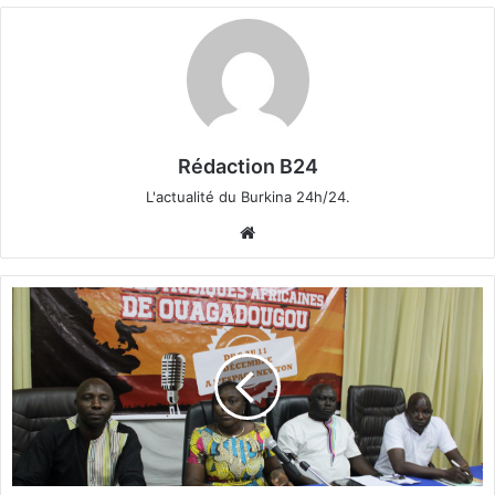
Rédaction B24
L'actualité du Burkina 24h/24.
We
bsi
te
V
E
M
A
O
:
L
e
s