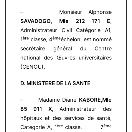
– Monsieur Alphonse
SAVADOGO
,
Mle 212 171 E,
Administrateur Civil Catégorie A1,
ère
ème
1
classe, 4
échelon, est nommé
secrétaire général du Centre
national des Œuvres universitaires
(CENOU).
D. MINISTERE DE LA SANTE
– Madame Diane
KABORE,
Mle
85 911 X
, Administrateur des
hôpitaux et des services de santé,
ère
ème
Catégorie A, 1
classe, 7