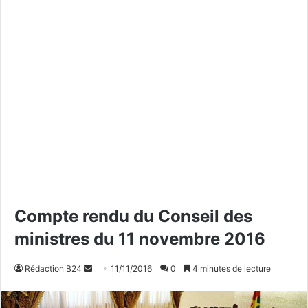
Compte rendu du Conseil des
ministres du 11 novembre 2016
Rédaction B24
E
11/11/2016
0
4 minutes de lecture
n
v