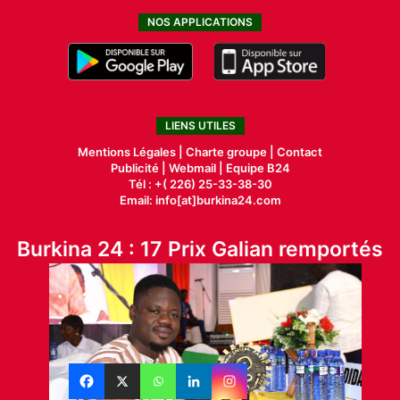
NOS APPLICATIONS
LIENS UTILES
Mentions Légales |
Charte groupe |
Contact
Publicité
|
Webmail |
Equipe B24
Tél : +( 226) 25-33-38-30
Email: info[at]burkina24.com
Burkina 24 : 17 Prix Galian remportés