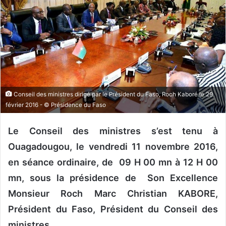
o
y
e
r
u
n
c
o
Conseil des ministres dirigé par le Président du Faso, Roch Kaboré le 29
u
février 2016 - © Présidence du Faso
r
r
Le Conseil des ministres s’est tenu à
i
Ouagadougou, le vendredi 11 novembre 2016,
e
en séance ordinaire, de 09 H 00 mn à 12 H 00
l
mn, sous la présidence de Son Excellence
Monsieur Roch Marc Christian KABORE,
Président du Faso, Président du Conseil des
ministres.