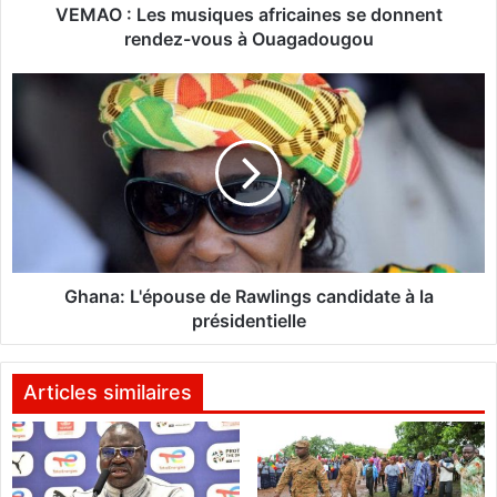
m
VEMAO : Les musiques africaines se donnent
u
rendez-vous à Ouagadougou
s
i
G
q
h
u
a
e
n
s
a
a
:
f
L
r
'
i
é
c
p
Ghana: L'épouse de Rawlings candidate à la
a
o
présidentielle
i
u
n
s
e
e
Articles similaires
s
d
s
e
e
R
d
a