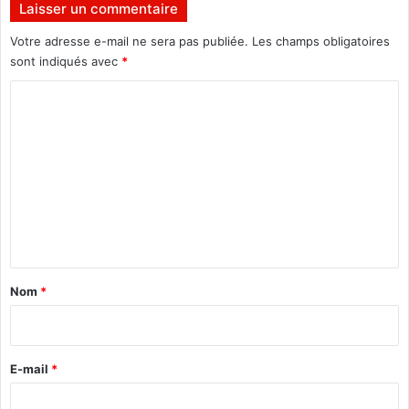
Laisser un commentaire
a
i
d
d
Votre adresse e-mail ne sera pas publiée.
Les champs obligatoires
o
e
sont indiqués avec
*
u
n
g
C
t
o
i
o
u
e
m
l
l
m
e
e
n
t
a
Nom
*
i
r
e
E-mail
*
*