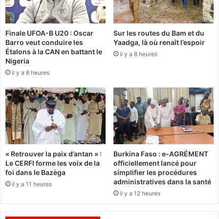
o
w
n
l
n
i
Finale UFOA-B U20 : Oscar
Sur les routes du Bam et du
e
n
Barro veut conduire les
Yaadga, là où renaît l’espoir
n
g
Étalons à la CAN en battant le
t
il y a 8 heures
s
Nigeria
r
c
il y a 8 heures
e
a
n
n
d
d
e
i
z
d
-
a
v
t
o
e
« Retrouver la paix d’antan » :
Burkina Faso : e-AGRÉMENT
u
à
Le CERFI forme les voix de la
officiellement lancé pour
s
l
foi dans le Bazèga
simplifier les procédures
à
a
administratives dans la santé
il y a 11 heures
O
p
il y a 12 heures
u
r
a
é
g
s