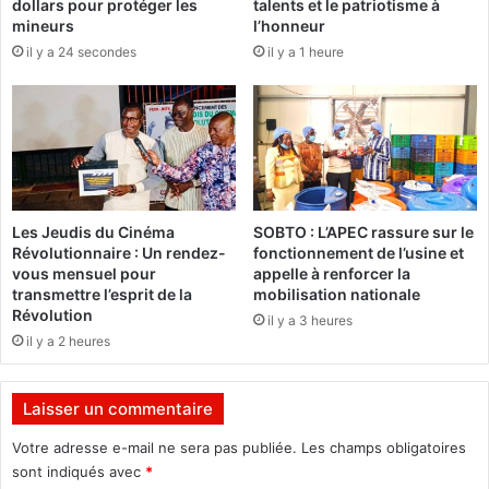
dollars pour protéger les
talents et le patriotisme à
é
a
mineurs
l’honneur
c
c
il y a 24 secondes
il y a 1 heure
o
t
u
i
v
o
e
n
r
s
t
o
e
c
à
i
Les Jeudis du Cinéma
SOBTO : L’APEC rassure sur le
A
a
Révolutionnaire : Un rendez-
fonctionnement de l’usine et
c
l
vous mensuel pour
appelle à renforcer la
c
e
transmettre l’esprit de la
mobilisation nationale
r
e
Révolution
il y a 3 heures
a
t
il y a 2 heures
d
e
l
Laisser un commentaire
a
f
Votre adresse e-mail ne sera pas publiée.
Les champs obligatoires
e
sont indiqués avec
*