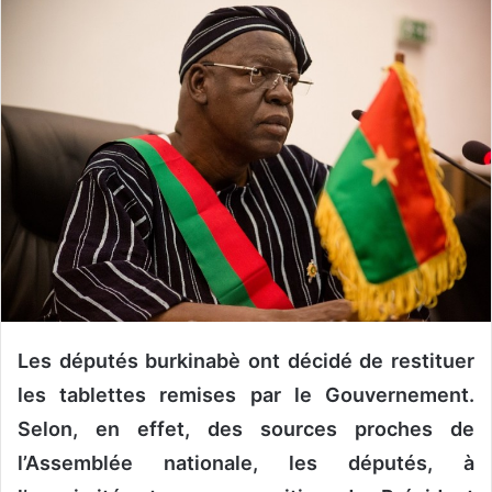
v
o
y
e
r
u
n
c
o
u
r
r
i
e
Les députés burkinabè ont décidé de restituer
l
les tablettes remises par le Gouvernement.
Selon, en effet, des sources proches de
l’Assemblée nationale, les députés, à