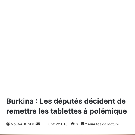
Burkina : Les députés décident de
remettre les tablettes à polémique
Noufou KINDO
E
05/12/2016
6
2 minutes de lecture
n