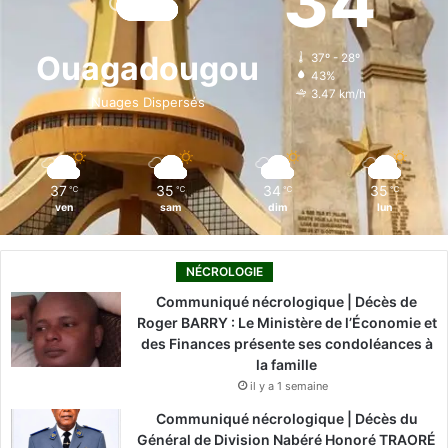
34
b
e
u
a
o
o
d
b
g
k
Ouagadougou
37º - 28º
43%
o
i
e
r
3.47 km/h
Nuages Dispersés
k
n
a
m
37
35
34
35
℃
℃
℃
℃
ven
sam
dim
lun
NÉCROLOGIE
Communiqué nécrologique | Décès de
Roger BARRY : Le Ministère de l’Économie et
des Finances présente ses condoléances à
la famille
il y a 1 semaine
Communiqué nécrologique | Décès du
Général de Division Nabéré Honoré TRAORÉ