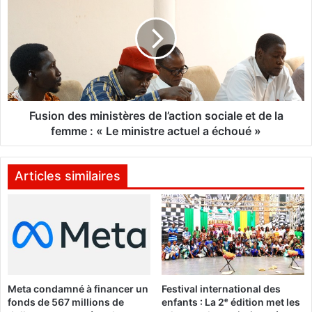
e
s
a
i
m
o
b
n
a
d
s
e
s
s
a
m
Fusion des ministères de l’action sociale et de la
d
i
femme : « Le ministre actuel a échoué »
e
n
a
i
m
s
Articles similaires
é
t
r
è
i
r
c
e
a
s
i
d
n
e
Meta condamné à financer un
Festival international des
e
l
fonds de 567 millions de
enfants : La 2ᵉ édition met les
d
’