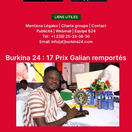
LIENS UTILES
Mentions Légales |
Charte groupe |
Contact
Publicité
|
Webmail |
Equipe B24
Tél : +( 226) 25-33-38-30
Email: info[at]burkina24.com
Burkina 24 : 17 Prix Galian remportés