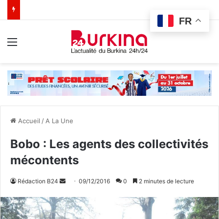
FR
Menu
Accueil
/
A La Une
Bobo : Les agents des collectivités
mécontents
Rédaction B24
E
09/12/2016
0
2 minutes de lecture
n
v
o