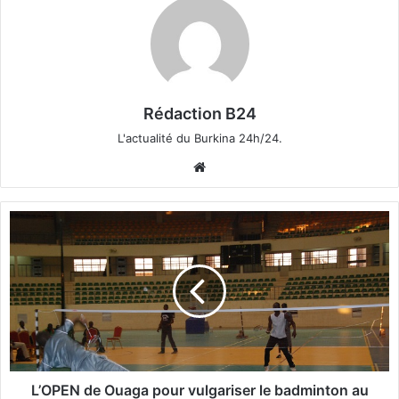
Rédaction B24
L'actualité du Burkina 24h/24.
We
bsi
te
L
’
O
P
E
N
d
e
O
u
L’OPEN de Ouaga pour vulgariser le badminton au