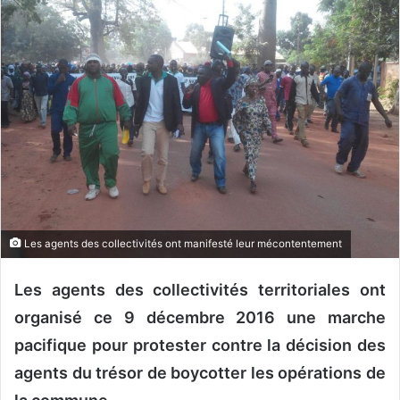
y
e
r
u
n
c
o
u
r
r
i
Les agents des collectivités ont manifesté leur mécontentement
e
l
Les agents des collectivités territoriales ont
organisé ce 9 décembre 2016 une marche
pacifique pour protester contre la décision des
agents du trésor de boycotter les opérations de