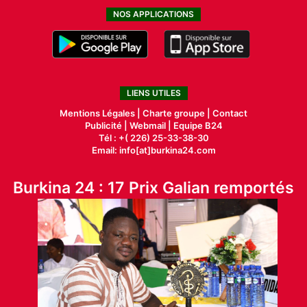
NOS APPLICATIONS
LIENS UTILES
Mentions Légales |
Charte groupe |
Contact
Publicité
|
Webmail |
Equipe B24
Tél : +( 226) 25-33-38-30
Email: info[at]burkina24.com
Burkina 24 : 17 Prix Galian remportés