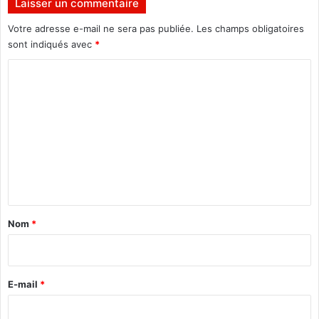
Laisser un commentaire
t
-
Votre adresse e-mail ne sera pas publiée.
Les champs obligatoires
s
sont indiqués avec
*
u
C
i
c
o
i
m
d
e
m
e
n
t
a
Nom
*
i
r
e
E-mail
*
*