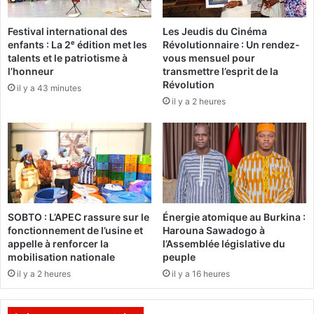
d
r
m
t
Festival international des
Les Jeudis du Cinéma
i
s
enfants : La 2ᵉ édition met les
Révolutionnaire : Un rendez-
n
d
talents et le patriotisme à
vous mensuel pour
t
a
l’honneur
transmettre l’esprit de la
o
n
Révolution
il y a 43 minutes
n
s
il y a 2 heures
a
u
u
n
B
d
u
o
r
u
k
b
i
l
n
e
SOBTO : L’APEC rassure sur le
Énergie atomique au Burkina :
a
a
fonctionnement de l’usine et
Harouna Sawadogo à
t
appelle à renforcer la
l’Assemblée législative du
t
mobilisation nationale
peuple
e
il y a 2 heures
il y a 16 heures
n
t
a