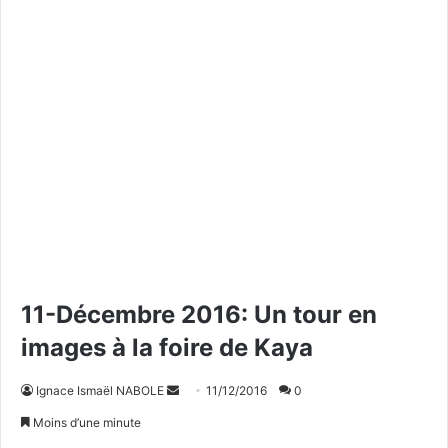
11-Décembre 2016: Un tour en
images à la foire de Kaya
Ignace Ismaël NABOLE
E
11/12/2016
0
n
Moins d’une minute
v