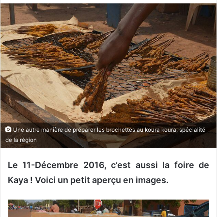
o
y
e
r
u
n
c
o
u
r
r
Une autre manière de préparer les brochettes au koura koura, spécialité
i
de la région
e
l
Le 11-Décembre 2016, c’est aussi la foire de
Kaya ! Voici un petit aperçu en images.