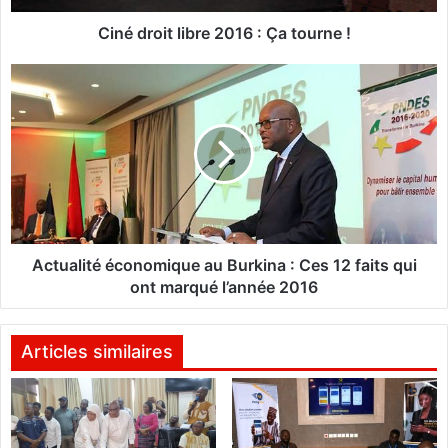
t
l
Ciné droit libre 2016 : Ça tourne !
i
b
A
r
c
e
t
2
u
0
a
1
l
6
i
:
t
Ç
é
a
é
Actualité économique au Burkina : Ces 12 faits qui
t
c
ont marqué l’année 2016
o
o
u
n
r
o
Articles similaires
n
m
e
i
!
q
u