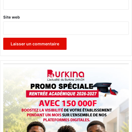
*
6
Site web