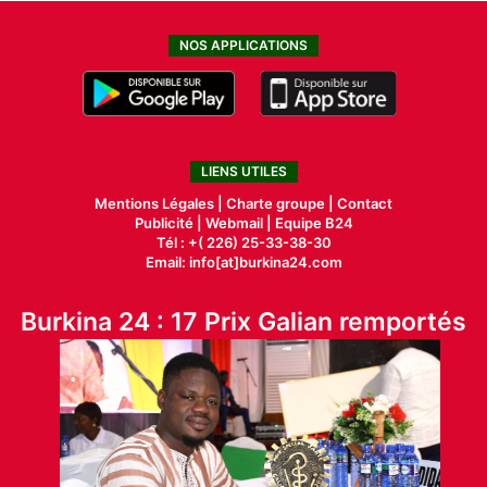
NOS APPLICATIONS
LIENS UTILES
Mentions Légales |
Charte groupe |
Contact
Publicité
|
Webmail |
Equipe B24
Tél : +( 226) 25-33-38-30
Email: info[at]burkina24.com
Burkina 24 : 17 Prix Galian remportés