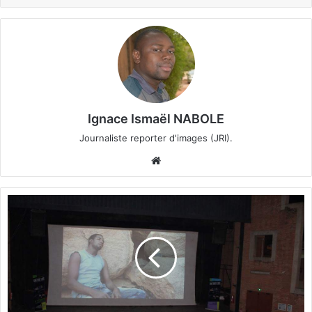
Ignace Ismaël NABOLE
Journaliste reporter d'images (JRI).
We
bsi
te
C
i
n
é
d
r
o
i