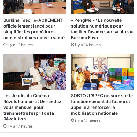
e
a
u
Burkina Faso : e-AGRÉMENT
« PengMe » : La nouvelle
B
officiellement lancé pour
solution numérique pour
u
simplifier les procédures
faciliter l’avance sur salaire au
r
administratives dans la santé
Burkina Faso
k
il y a 12 heures
il y a 14 heures
i
n
a
:
C
e
s
1
Les Jeudis du Cinéma
SOBTO : L’APEC rassure sur le
2
Révolutionnaire : Un rendez-
fonctionnement de l’usine et
f
vous mensuel pour
appelle à renforcer la
a
transmettre l’esprit de la
mobilisation nationale
i
Révolution
il y a 17 heures
t
il y a 17 heures
s
q