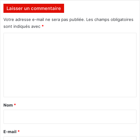
u
Laisser un commentaire
i
o
Votre adresse e-mail ne sera pas publiée.
Les champs obligatoires
n
sont indiqués avec
*
t
C
m
a
o
r
m
q
u
m
é
e
l
n
’
a
t
n
a
n
Nom
*
é
i
e
r
2
0
e
E-mail
*
1