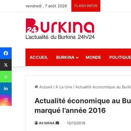
vendredi , 7 août 2026
FLASH INFOS
ACCUEIL
BURKINA
MONDE
POLITIQU
Accueil
/
A La Une
/
Actualité économique au Burki
Actualité économique au Burk
marqué l’année 2016
Ali NANA
E
12/12/2016
n