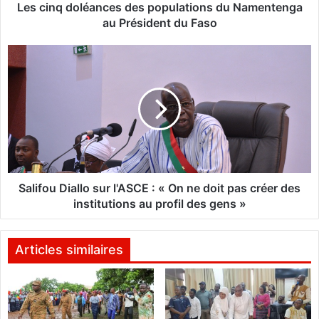
l
Les cinq doléances des populations du Namentenga
é
au Président du Faso
a
n
S
c
a
e
l
s
i
d
f
e
o
s
u
p
D
o
i
p
a
Salifou Diallo sur l'ASCE : « On ne doit pas créer des
u
l
institutions au profil des gens »
l
l
a
o
t
s
Articles similaires
i
u
o
r
n
l
s
'