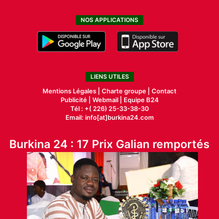
NOS APPLICATIONS
LIENS UTILES
Mentions Légales |
Charte groupe |
Contact
Publicité
|
Webmail |
Equipe B24
Tél : +( 226) 25-33-38-30
Email: info[at]burkina24.com
Burkina 24 : 17 Prix Galian remportés