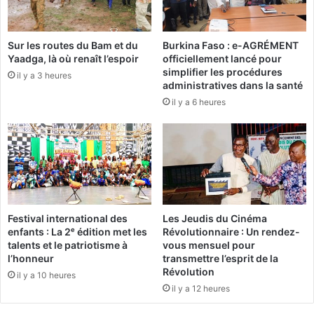
d
A
u
S
N
C
Sur les routes du Bam et du
Burkina Faso : e-AGRÉMENT
a
E
Yaadga, là où renaît l’espoir
officiellement lancé pour
m
simplifier les procédures
e
il y a 3 heures
:
administratives dans la santé
n
«
il y a 6 heures
t
e
O
n
n
g
n
a
e
a
d
u
o
P
i
Festival international des
Les Jeudis du Cinéma
r
t
enfants : La 2ᵉ édition met les
Révolutionnaire : Un rendez-
é
p
talents et le patriotisme à
vous mensuel pour
s
a
l’honneur
transmettre l’esprit de la
i
s
Révolution
il y a 10 heures
d
c
il y a 12 heures
e
r
n
é