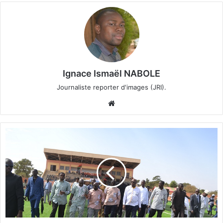
Ignace Ismaël NABOLE
Journaliste reporter d'images (JRI).
We
bsi
te
L
e
s
c
i
n
q
d
o