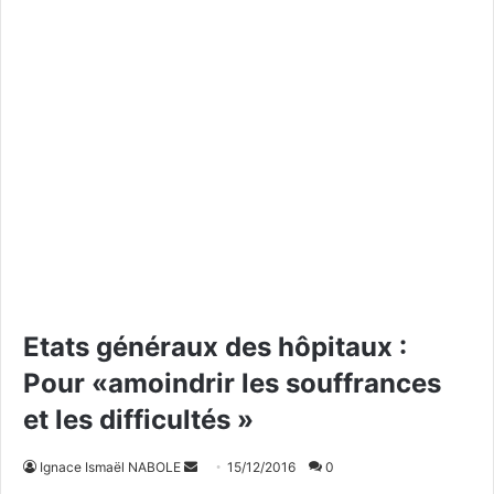
Etats généraux des hôpitaux :
Pour «amoindrir les souffrances
et les difficultés »
Ignace Ismaël NABOLE
E
15/12/2016
0
n