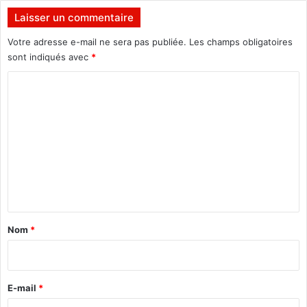
t
e
Laisser un commentaire
d
r
u
d
Votre adresse e-mail ne sera pas publiée.
Les champs obligatoires
F
e
sont indiqués avec
*
a
s
C
s
i
o
n
o
s
m
t
i
m
t
e
u
n
t
i
t
o
a
n
Nom
*
s
i
a
r
u
p
e
E-mail
*
r