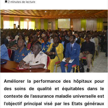
2 minutes de lecture
v
o
y
e
r
u
n
c
o
u
r
r
i
Améliorer la performance des hôpitaux pour
e
l
des soins de qualité et équitables dans le
contexte de l’assurance maladie universelle est
l’objectif principal visé par les Etats généraux